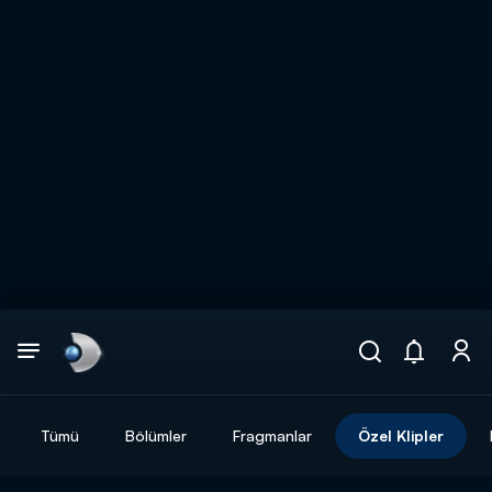
Arama
muhteşem ikili
ARAMA SONUÇLARI
Tümü
Bölümler
Fragmanlar
Özel Klipler
DİĞER SONUÇLAR