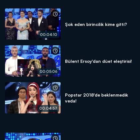
Şok eden birincilik kime gitti?
00:04:10
Bülent Ersoy'dan düet eleştirisi!
00:05:06
Popstar 2018'de beklenmedik
veda!
00:04:57