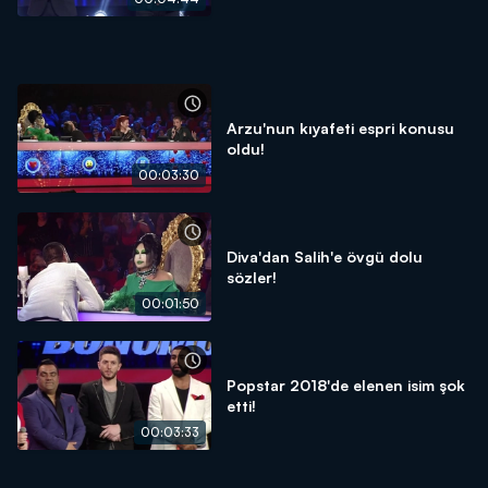
Arzu'nun kıyafeti espri konusu
oldu!
00:03:30
Diva'dan Salih'e övgü dolu
sözler!
00:01:50
Popstar 2018'de elenen isim şok
etti!
00:03:33