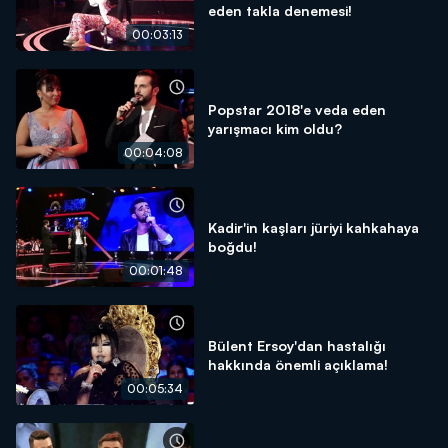
eden takla denemesi!
00:03:13
Popstar 2018'e veda eden
yarışmacı kim oldu?
00:04:08
Kadir'in kaşları jüriyi kahkahaya
boğdu!
00:01:48
Bülent Ersoy'dan hastalığı
hakkında önemli açıklama!
00:05:34