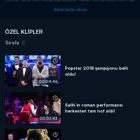
Müziği’ne vermiş, emekli Güven Yapar’ın oğluyum. Hiç kimse
daha fazla oku
“Yapar” soyadını ti’ye alamaz, her kuşun da eti yenmez” dedi.
Programın ilerleyen dakikalarında ise ikili arasında yaşanan bu
durum tatlıya bağlandı.
ÖZEL KLİPLER
Sırala
Popstar 2018 şampiyonu belli
oldu!
00:04:46
Salih’in roman performansı
herkesten tam not aldı!
00:03:43