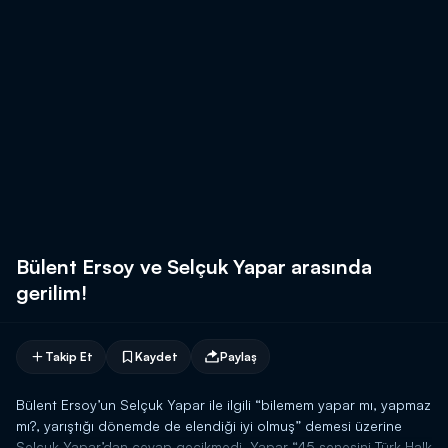
Bülent Ersoy ve Selçuk Yapar arasında
gerilim!
Takip Et
Kaydet
Paylaş
Bülent Ersoy’un Selçuk Yapar ile ilgili “bilemem yapar mı, yapmaz
mı?, yarıştığı dönemde de elendiği iyi olmuş” demesi üzerine
Selçuk Yapar’dan cevap gecikmedi. Yapar “45 senesini Türk Halk