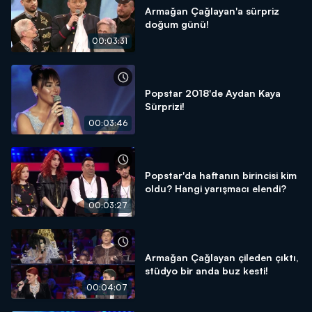
Armağan Çağlayan'a sürpriz
doğum günü!
00:03:31
Popstar 2018'de Aydan Kaya
Sürprizi!
00:03:46
Popstar'da haftanın birincisi kim
oldu? Hangi yarışmacı elendi?
00:03:27
Armağan Çağlayan çileden çıktı,
stüdyo bir anda buz kesti!
00:04:07