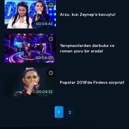
Arzu, kızı Zeynep'e kavuştu!
00:04:43
Yarışmacılardan darbuka ve
roman şovu bir arada!
00:04:07
Popstar 2018'de Firdevs sürprizi!
00:04:32
1
2