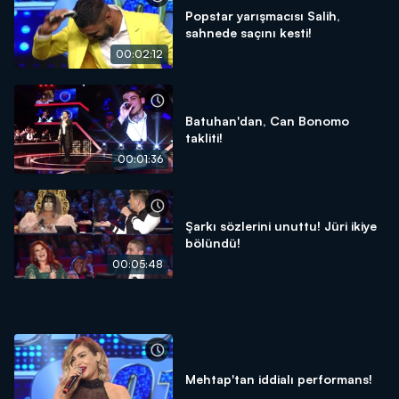
Popstar yarışmacısı Salih,
sahnede saçını kesti!
00:02:12
Batuhan'dan, Can Bonomo
takliti!
00:01:36
Şarkı sözlerini unuttu! Jüri ikiye
bölündü!
00:05:48
Mehtap'tan iddialı performans!