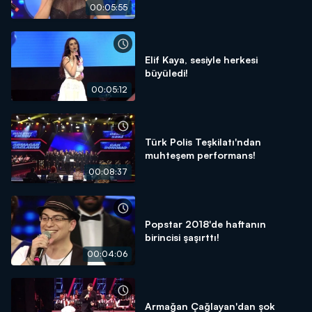
00:05:55
Elif Kaya, sesiyle herkesi
büyüledi!
00:05:12
Türk Polis Teşkilatı'ndan
muhteşem performans!
00:08:37
Popstar 2018'de haftanın
birincisi şaşırttı!
00:04:06
Armağan Çağlayan'dan şok