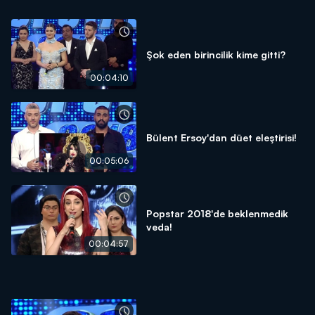
Şok eden birincilik kime gitti?
00:04:10
Bülent Ersoy'dan düet eleştirisi!
00:05:06
Popstar 2018'de beklenmedik
veda!
00:04:57