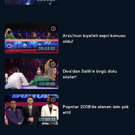
Arzu'nun kıyafeti espri konusu
oldu!
00:03:30
Diva'dan Salih'e övgü dolu
sözler!
00:01:50
Popstar 2018'de elenen isim şok
etti!
00:03:33