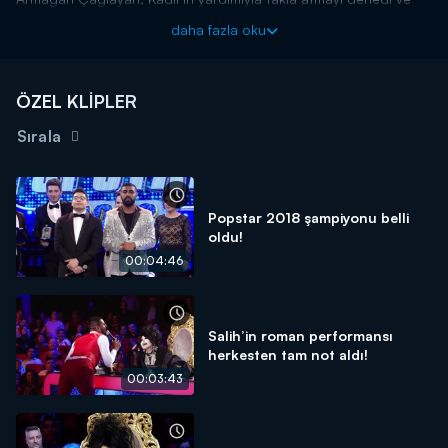
olanlar oldu...
daha fazla oku
Popstar 2018 her çarşamba 20.00'de Kanal D'de!
ÖZEL KLİPLER
Sırala
Popstar 2018 şampiyonu belli
oldu!
00:04:46
Salih’in roman performansı
herkesten tam not aldı!
00:03:43