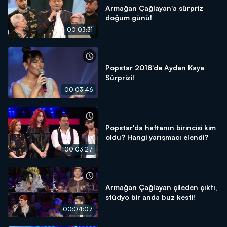
Armağan Çağlayan'a sürpriz
doğum günü!
00:03:31
Popstar 2018'de Aydan Kaya
Sürprizi!
00:03:46
Popstar'da haftanın birincisi kim
oldu? Hangi yarışmacı elendi?
00:03:27
Armağan Çağlayan çileden çıktı,
stüdyo bir anda buz kesti!
00:04:07