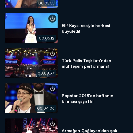
00:05:55
Elif Kaya, sesiyle herkesi
büyüledi!
00:05:12
Türk Polis Teşkilatı'ndan
muhteşem performans!
00:08:37
Popstar 2018'de haftanın
birincisi şaşırttı!
00:04:06
Armağan Çağlayan'dan şok