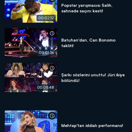
Popstar yarışmacısı Salih,
sahnede saçını kesti!
00:02:12
Batuhan'dan, Can Bonomo
takliti!
00:01:36
Şarkı sözlerini unuttu! Jüri ikiye
bölündü!
00:05:48
Mehtap'tan iddialı performans!