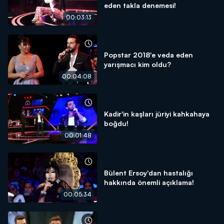
eden takla denemesi!
00:03:13
Popstar 2018'e veda eden
yarışmacı kim oldu?
00:04:08
Kadir'in kaşları jüriyi kahkahaya
boğdu!
00:01:48
Bülent Ersoy'dan hastalığı
hakkında önemli açıklama!
00:05:34