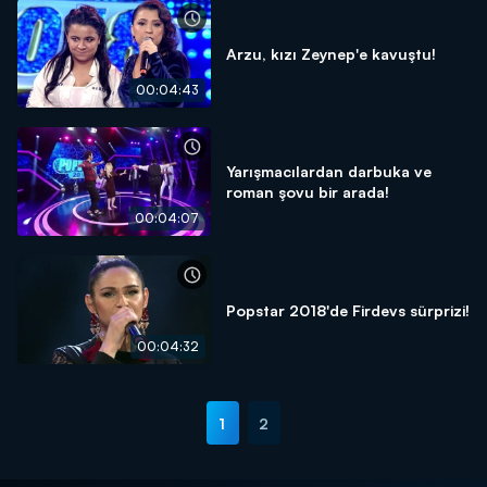
Arzu, kızı Zeynep'e kavuştu!
00:04:43
Yarışmacılardan darbuka ve
roman şovu bir arada!
00:04:07
Popstar 2018'de Firdevs sürprizi!
00:04:32
1
2