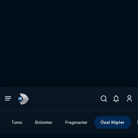
Arama
muhteşem ikili
ARAMA SONUÇLARI
Tümü
Bölümler
Fragmanlar
Özel Klipler
DİĞER SONUÇLAR