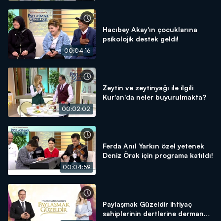
Hacıbey Akay'ın çocuklarına
psikolojik destek geldi!
00:04:16
Zeytin ve zeytinyağı ile ilgili
Kur'an'da neler buyurulmakta?
00:02:02
Ferda Anıl Yarkın özel yetenek
Deniz Örak için programa katıldı!
00:04:59
Paylaşmak Güzeldir ihtiyaç
sahiplerinin dertlerine derman