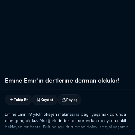
Emine Emir'in dertlerine derman oldular!
Takip Et
Kaydet
Paylaş
Emine Emir, 19 yıldır oksijen makinasına bağlı yaşamak zorunda
olan genç bir kız. Akciğerlerindeki bir sorundan dolayı da nakil
bekleyen bir hasta. Bulunduğu durumdan dolayı sosyal yaşamın
içine dahil olamayan Emine'ye önemli kurumlardan yardımlar