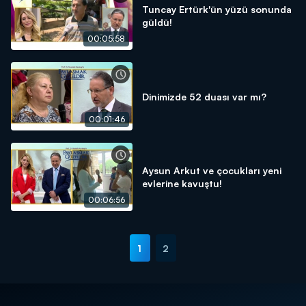
Tuncay Ertürk'ün yüzü sonunda
güldü!
00:05:58
Dinimizde 52 duası var mı?
00:01:46
Aysun Arkut ve çocukları yeni
evlerine kavuştu!
00:06:56
1
2