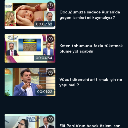
Çocuğumuza sadece Kur'an'da
geçen isimleri mi koymalıyız?
00:02:50
Keten tohumunu fazla tüketmek
ölüme yol açabilir!
00:04:54
Vücut direncini arttırmak için ne
yapılmalı?
00:01:22
Elif Parıltı'nın bebek özlemi son