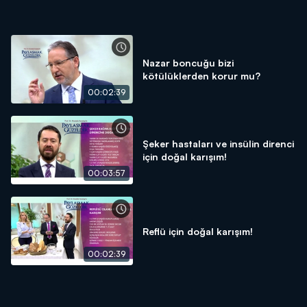
Nazar boncuğu bizi
kötülüklerden korur mu?
00:02:39
Şeker hastaları ve insülin direnci
için doğal karışım!
00:03:57
Reflü için doğal karışım!
00:02:39