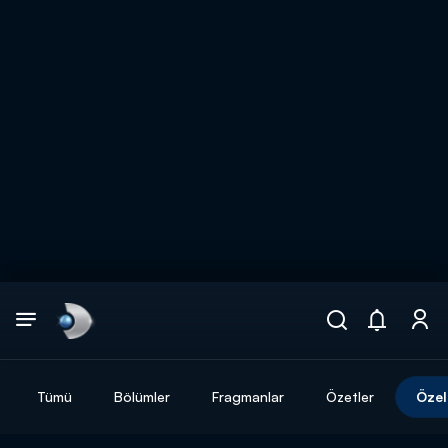
Arama
muhteşem ikili
ARAMA SONUÇLARI
Tümü
Bölümler
Fragmanlar
Özetler
Özel
DİĞER SONUÇLAR