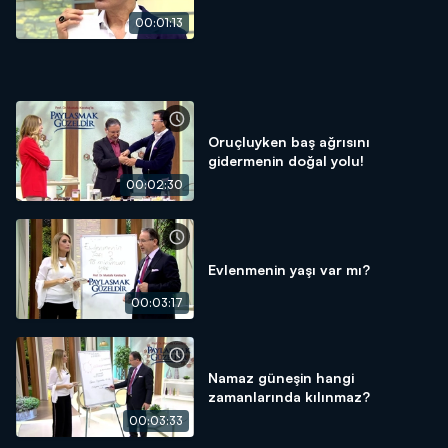
00:01:13
Oruçluyken baş ağrısını
gidermenin doğal yolu!
00:02:30
Evlenmenin yaşı var mı?
00:03:17
Namaz güneşin hangi
zamanlarında kılınmaz?
00:03:33