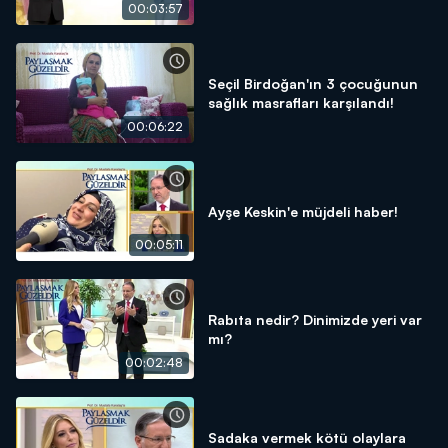
oldu!
00:03:57
Seçil Birdoğan'ın 3 çocuğunun
sağlık masrafları karşılandı!
00:06:22
Ayşe Keskin'e müjdeli haber!
00:05:11
Rabıta nedir? Dinimizde yeri var
mı?
00:02:48
Sadaka vermek kötü olaylara