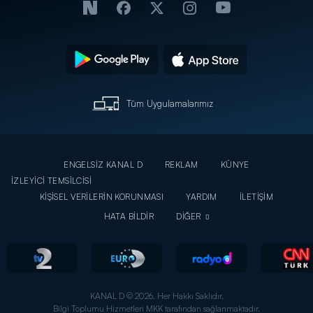
Tüm Uygulamalarımız
ENGELSİZ KANAL D
REKLAM
KÜNYE
İZLEYİCİ TEMSİLCİSİ
KİŞİSEL VERİLERİN KORUNMASI
YARDIM
İLETİŞİM
HATA BİLDİR
DİĞER
KANAL D © 2026. Her Hakkı Saklıdır.
Bilgi Toplumu Hizmetleri MKK tarafından sağlanmaktadır.