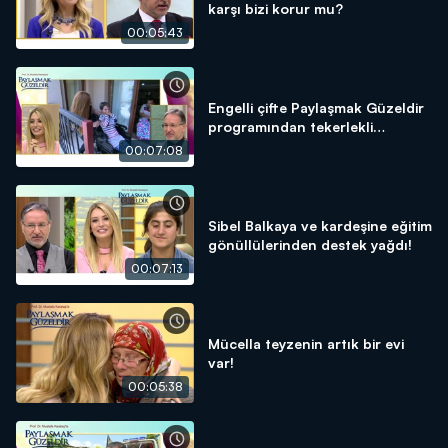
karşı bizi korur mu?
00:05:43
Engelli çifte Paylaşmak Güzeldir
programından tekerlekli
sandalye!
00:07:08
Sibel Balkaya ve kardeşine eğitim
gönüllülerinden destek yağdı!
00:07:13
Mücella teyzenin artık bir evi
var!
00:05:38