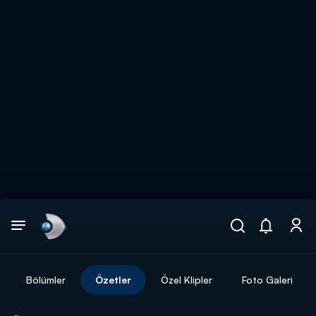
Arama
muhteşem ikili
ARAMA SONUÇLARI
Bölümler
Özetler
Özel Klipler
Foto Galeri
DİĞER SONUÇLAR