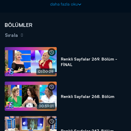
Sayfalar"
, Müge Dağıstanlı ve Gülşen Yüksel Salt'ın sunumu
daha fazla oku
ile hafta içi her gün saat 09.30'da Kanal D'de!
BÖLÜMLER
Sırala
Renkli Sayfalar 269. Bölüm -
FİNAL
01:00:28
Renkli Sayfalar 268. Bölüm
00:59:01
Renkli Sayfalar 267. Bölüm