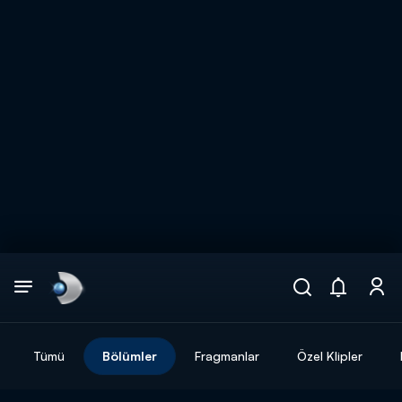
Arama
muhteşem ikili
ARAMA SONUÇLARI
Tümü
Bölümler
Fragmanlar
Özel Klipler
DİĞER SONUÇLAR