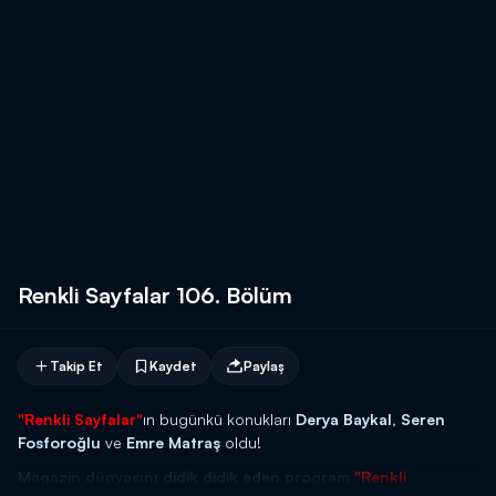
Renkli Sayfalar 106. Bölüm
Takip Et
Kaydet
Paylaş
"Renkli Sayfalar"
ın bugünkü konukları
Derya Baykal, Seren
Fosforoğlu
ve
Emre Matraş
oldu!
Magazin dünyasını didik didik eden program
"Renkli