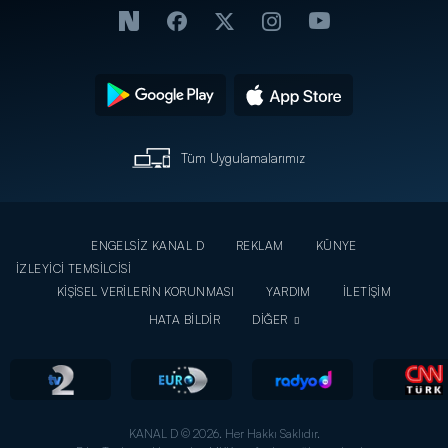
Tüm Uygulamalarımız
ENGELSİZ KANAL D
REKLAM
KÜNYE
İZLEYİCİ TEMSİLCİSİ
KİŞİSEL VERİLERİN KORUNMASI
YARDIM
İLETİŞİM
HATA BİLDİR
DİĞER
KANAL D © 2026. Her Hakkı Saklıdır.