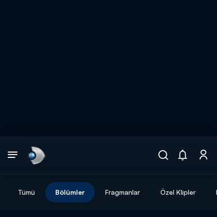
Arama
muhteşem ikili
ARAMA SONUÇLARI
Tümü
Bölümler
Fragmanlar
Özel Klipler
DİĞER SONUÇLAR