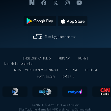
Tüm Uygulamalarımız
ENGELSİZ KANAL D
REKLAM
KÜNYE
İZLEYİCİ TEMSİLCİSİ
KİŞİSEL VERİLERİN KORUNMASI
YARDIM
İLETİŞİM
HATA BİLDİR
DİĞER
KANAL D © 2026. Her Hakkı Saklıdır.
Bilgi Toplumu Hizmetleri MKK tarafından sağlanmaktadır.