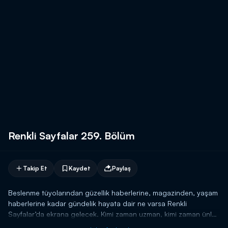
Renkli Sayfalar 259. Bölüm
Takip Et
Kaydet
Paylaş
Beslenme tüyolarından güzellik haberlerine, magazinden, yaşam
haberlerine kadar gündelik hayata dair ne varsa Renkli
Sayfalar’da ekrana gelecek. Kimi zaman uzman, kimi zaman ünlü
konuklarıyla Kanal D izleyicilerine dopdolu bir saat yaşatacak.