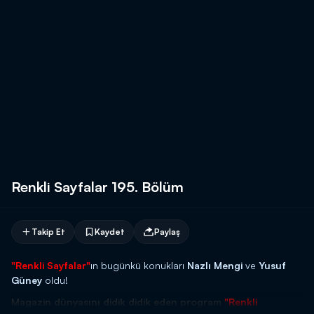
Renkli Sayfalar 195. Bölüm
Takip Et
Kaydet
Paylaş
"Renkli Sayfalar"
ın bugünkü konukları
Nazlı Mengi
ve
Yusuf
Güney
oldu!
Magazin dünyasını didik didik eden program
"Renkli