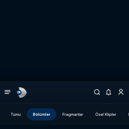
Arama
muhteşem ikili
ARAMA SONUÇLARI
Tümü
Bölümler
Fragmanlar
Özel Klipler
DİĞER SONUÇLAR