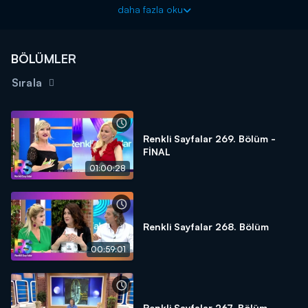
Sayfalar"
, Müge Dağıstanlı ve Gülşen Yüksel Salt'ın sunumu
daha fazla oku
ile hafta içi her gün saat 09.30'da Kanal D'de!
BÖLÜMLER
Sırala
Renkli Sayfalar 269. Bölüm -
FİNAL
01:00:28
Renkli Sayfalar 268. Bölüm
00:59:01
Renkli Sayfalar 267. Bölüm