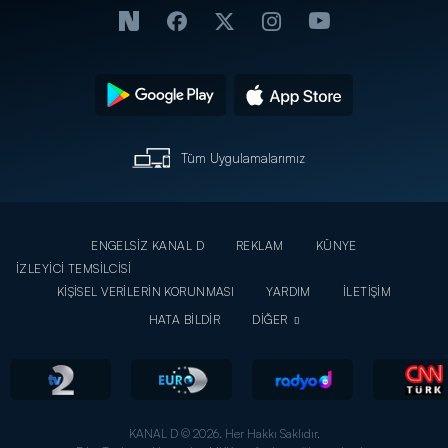
Tüm Uygulamalarımız
ENGELSİZ KANAL D
REKLAM
KÜNYE
İZLEYİCİ TEMSİLCİSİ
KİŞİSEL VERİLERİN KORUNMASI
YARDIM
İLETİŞİM
HATA BİLDİR
DİĞER
KANAL D © 2026. Her Hakkı Saklıdır.