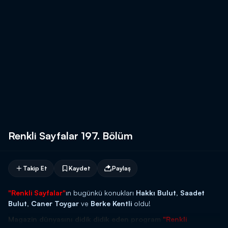
Renkli Sayfalar 197. Bölüm
Takip Et
Kaydet
Paylaş
"Renkli Sayfalar"
ın bugünkü konukları
Hakkı Bulut, Saadet
Bulut, Caner Toygar
ve
Berke Kentli
oldu!
Magazin dünyasını didik didik eden program
"Renkli