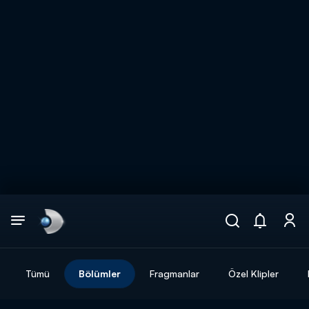
Arama
muhteşem ikili
ARAMA SONUÇLARI
Tümü
Bölümler
Fragmanlar
Özel Klipler
DİĞER SONUÇLAR