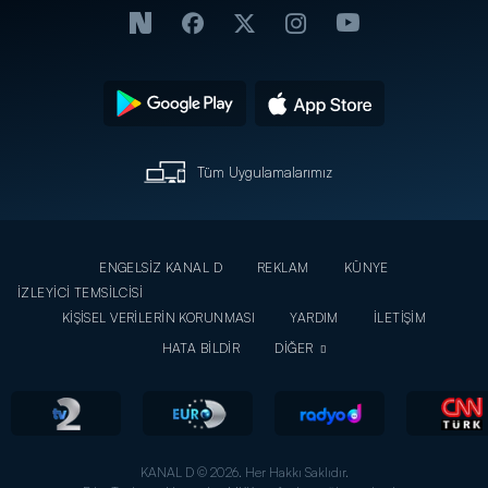
Tüm Uygulamalarımız
ENGELSİZ KANAL D
REKLAM
KÜNYE
İZLEYİCİ TEMSİLCİSİ
KİŞİSEL VERİLERİN KORUNMASI
YARDIM
İLETİŞİM
HATA BİLDİR
DİĞER
KANAL D © 2026. Her Hakkı Saklıdır.