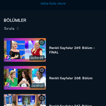
Sayfalar"
, Müge Dağıstanlı ve Gülşen Yüksel Salt'ın sunumu
daha fazla oku
ile hafta içi her gün saat 09.30'da Kanal D'de!
BÖLÜMLER
Sırala
Renkli Sayfalar 269. Bölüm -
FİNAL
01:00:28
Renkli Sayfalar 268. Bölüm
00:59:01
Renkli Sayfalar 267. Bölüm