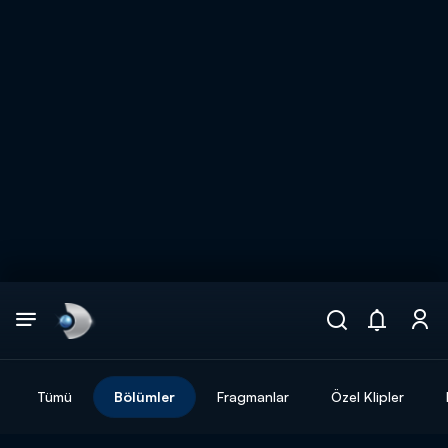
Arama
muhteşem ikili
ARAMA SONUÇLARI
Tümü
Bölümler
Fragmanlar
Özel Klipler
DİĞER SONUÇLAR