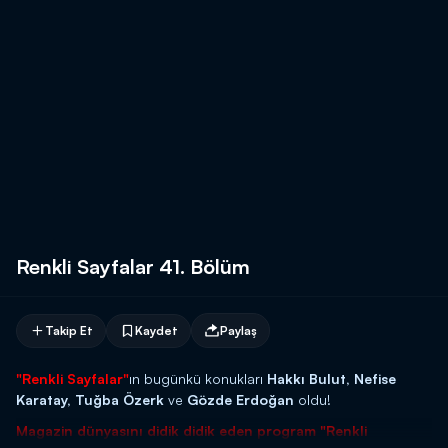
Renkli Sayfalar 41. Bölüm
Takip Et
Kaydet
Paylaş
"Renkli Sayfalar"
ın
bugünkü
konukları
Hakkı Bulut, Nefise
Karatay, Tuğba Özerk
ve
Gözde Erdoğan
oldu!
Magazin dünyasını didik didik eden program "Renkli