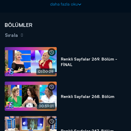
Sayfalar", Müge Dağıstanlı ve Gülşen Yüksel Salt'ın sunumu
daha fazla oku
ile hafta içi her gün saat 09.30'da Kanal D'de!
BÖLÜMLER
Sırala
Renkli Sayfalar 269. Bölüm -
FİNAL
01:00:28
Renkli Sayfalar 268. Bölüm
00:59:01
Renkli Sayfalar 267. Bölüm