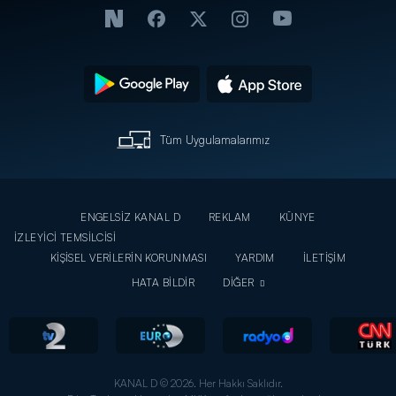
Tüm Uygulamalarımız
ENGELSİZ KANAL D
REKLAM
KÜNYE
İZLEYİCİ TEMSİLCİSİ
KİŞİSEL VERİLERİN KORUNMASI
YARDIM
İLETİŞİM
HATA BİLDİR
DİĞER
KANAL D © 2026. Her Hakkı Saklıdır.