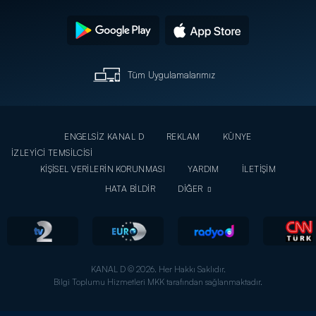
Tüm Uygulamalarımız
ENGELSİZ KANAL D
REKLAM
KÜNYE
İZLEYİCİ TEMSİLCİSİ
KİŞİSEL VERİLERİN KORUNMASI
YARDIM
İLETİŞİM
HATA BİLDİR
DİĞER
KANAL D © 2026. Her Hakkı Saklıdır.
Bilgi Toplumu Hizmetleri MKK tarafından sağlanmaktadır.