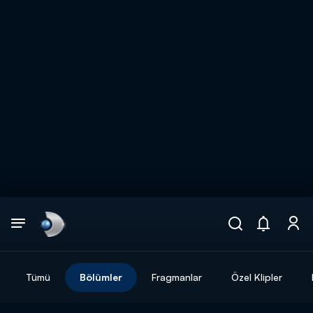
Arama
muhteşem ikili
ARAMA SONUÇLARI
Tümü
Bölümler
Fragmanlar
Özel Klipler
DİĞER SONUÇLAR