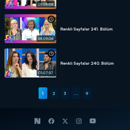
01:08:06
Renkli Sayfalar 241. Bölüm
01:09:06
Renkli Sayfalar 240. Bölüm
01:07:57
1
2
3
...
9