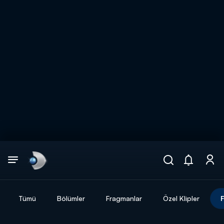
Arama
muhteşem ikili
ARAMA SONUÇLARI
Tümü
Bölümler
Fragmanlar
Özel Klipler
F
DİĞER SONUÇLAR