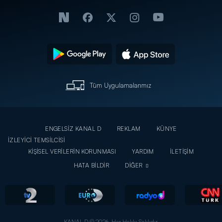
Tüm Uygulamalarımız
ENGELSİZ KANAL D
REKLAM
KÜNYE
İZLEYİCİ TEMSİLCİSİ
KİŞİSEL VERİLERİN KORUNMASI
YARDIM
İLETİŞİM
HATA BİLDİR
DİĞER
KANAL D © 2026. Her Hakkı Saklıdır.