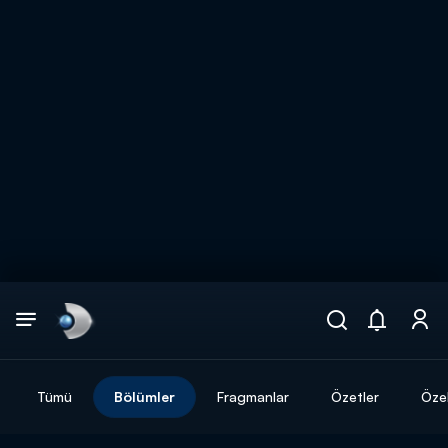
Arama
muhteşem ikili
ARAMA SONUÇLARI
Tümü
Bölümler
Fragmanlar
Özetler
Özel
DİĞER SONUÇLAR