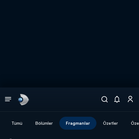
Arama
muhteşem ikili
ARAMA SONUÇLARI
Tümü
Bölümler
Fragmanlar
Özetler
Özel
DİĞER SONUÇLAR