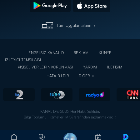
Tüm Uygulamalarımız
ENGELSİZ KANAL D
REKLAM
KÜNYE
İZLEYİCİ TEMSİLCİSİ
KİŞİSEL VERİLERİN KORUNMASI
YARDIM
İLETİŞİM
HATA BİLDİR
DİĞER
KANAL D © 2026. Her Hakkı Saklıdır.
Bilgi Toplumu Hizmetleri MKK tarafından sağlanmaktadır.
CANLI