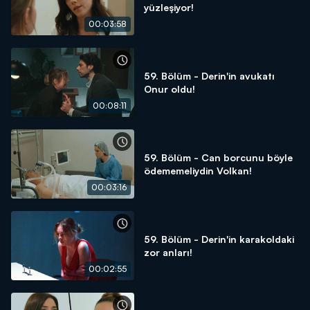
yüzleşiyor!
00:03:58
59. Bölüm - Derin'in avukatı
Onur oldu!
00:08:11
59. Bölüm - Can borcunu böyle
ödememeliydin Volkan!
00:03:16
59. Bölüm - Derin'in karakoldaki
zor anları!
00:02:55