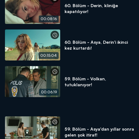
60. Bölüm - Derin, kliniğe
kapatılıyor!
00:08:16
60. Bölüm - Asya, Derin'i ikinci
kez kurtardı!
00:15:04
59. Bölüm - Volkan,
tutuklanıyor!
00:06:19
59. Bölüm - Asya'dan yıllar sonra
gelen şok itiraf!