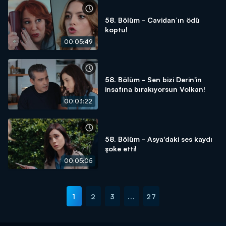
58. Bölüm - Cavidan’ın ödü
koptu!
00:05:49
58. Bölüm - Sen bizi Derin'in
insafına bırakıyorsun Volkan!
00:03:22
58. Bölüm - Asya'daki ses kaydı
şoke etti!
00:05:05
1
2
3
...
27