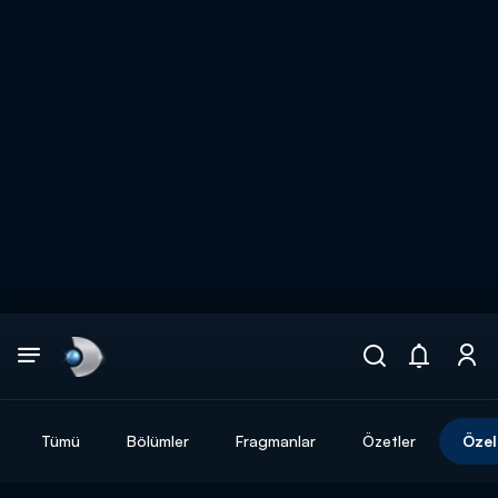
Arama
muhteşem ikili
ARAMA SONUÇLARI
Tümü
Bölümler
Fragmanlar
Özetler
Özel
DİĞER SONUÇLAR