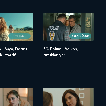
FİNAL
YENİ BÖLÜM
 - Asya, Derin'i
59. Bölüm - Volkan,
 kurtardı!
tutuklanıyor!