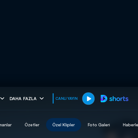
muhteşem ikili
DAHA FAZLA
CANLI YAYIN
I
manlar
Özetler
Özel Klipler
Foto Galeri
Haberle