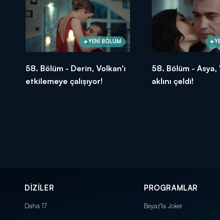
YENİ BÖLÜM
Y
58. Bölüm - Derin, Volkan'ı
58. Bölüm - Asya, 
etkilemeye çalışıyor!
aklını çeldi!
DİZİLER
PROGRAMLAR
Daha 17
Beyaz'la Joker