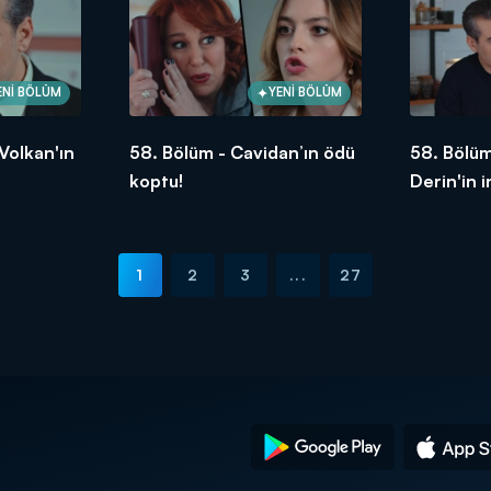
ENİ BÖLÜM
YENİ BÖLÜM
Volkan'ın
58. Bölüm - Cavidan’ın ödü
58. Bölüm
koptu!
Derin'in 
bırakıyor
1
2
3
...
27