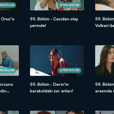
ENİ BÖLÜM
YENİ BÖLÜM
, Onur'a
59. Bölüm - Cavidan olay
59. Bölüm
yerinde!
Volkan'da
ENİ BÖLÜM
YENİ BÖLÜM
borcunu
59. Bölüm - Derin'in
59. Bölüm
din
karakoldaki zor anları!
arasında i