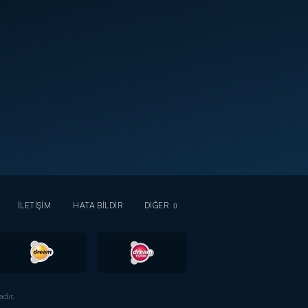
İLETİŞİM
HATA BİLDİR
DİĞER
dır.