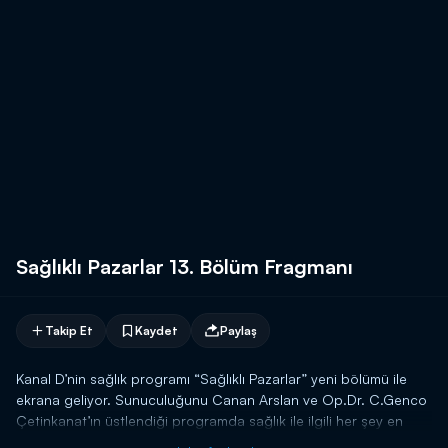
Sağlıklı Pazarlar 13. Bölüm Fragmanı
Takip Et
Kaydet
Paylaş
Kanal D’nin sağlık programı “Sağlıklı Pazarlar” yeni bölümü ile
ekrana geliyor. Sunuculuğunu Canan Arslan ve Op.Dr. C.Genco
Çetinkanat’ın üstlendiği programda sağlık ile ilgili her şey en
güncel hali ile ekrana gelecek.