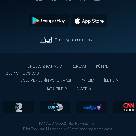
Tüm Uygulamalarımız
ENGELSİZ KANAL D
REKLAM
KÜNYE
İZLEYİCİ TEMSİLCİSİ
KİŞİSEL VERİLERİN KORUNMASI
YARDIM
İLETİŞİM
HATA BİLDİR
DİĞER
KANAL D © 2026. Her Hakkı Saklıdır.
Bilgi Toplumu Hizmetleri MKK tarafından sağlanmaktadır.