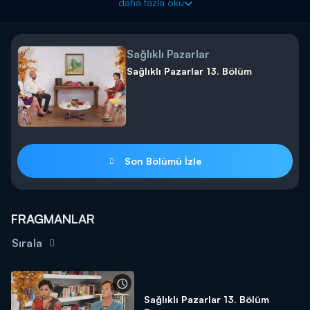
daha fazla oku
Programın bu haftaki uzman konukları; Evde Bakım Hekimi Dr.
Uğur Osaman Özcan, Nöroloji Uzmanı Uzm. Dr. Tuğra Yanık,
Evde Bakım Hizmetleri İdari Direktörü Emel Gürçay ve Sosyal
Sağlıklı Pazarlar
Hizmet Uzmanı Buse Buket Şener önemli bilgileriyle "Sağlıklı
Sağlıklı Pazarlar 13. Bölüm
Pazarlar"da izleyiciler ile buluşacak.
Sağlıklı Pazarlar her Pazar saat 08.30’da Kanal D’de.
Son Bölümü İzle
FRAGMANLAR
Sırala
Sağlıklı Pazarlar 13. Bölüm