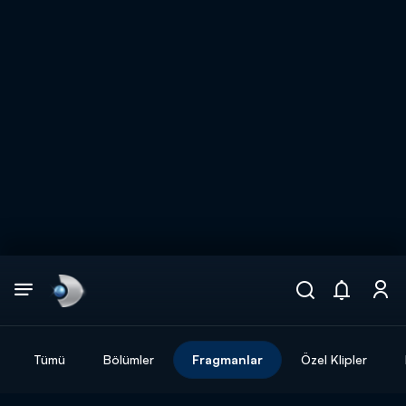
Arama
muhteşem ikili
ARAMA SONUÇLARI
Tümü
Bölümler
Fragmanlar
Özel Klipler
DİĞER SONUÇLAR