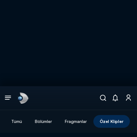
Arama
muhteşem ikili
ARAMA SONUÇLARI
Tümü
Bölümler
Fragmanlar
Özel Klipler
DİĞER SONUÇLAR