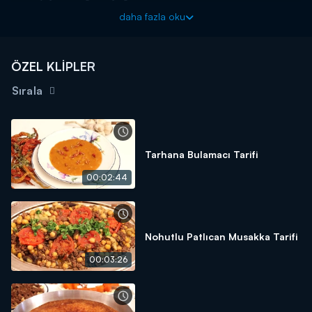
Yarım kg haşlanmış mercimek
daha fazla oku
Tuz
Karabiber
ÖZEL KLİPLER
6 adet yufka
Sırala
Haşhaş ezmesi
Sos için;
Yarım su bardağı soda
Tarhana Bulamacı Tarifi
1 su bardağı su
00:02:44
1 su bardağı sıvı yağ
Üzeri için;
Yumurta sarısı
Nohutlu Patlıcan Musakka Tarifi
Sıvı yağ
00:03:26