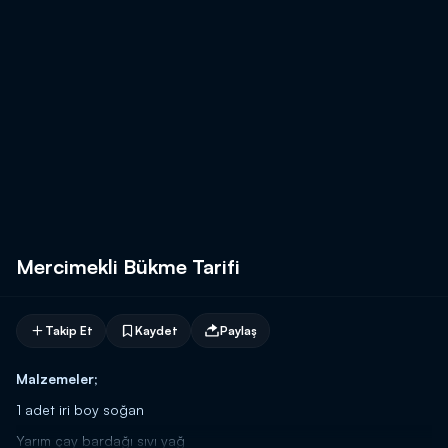
Mercimekli Bükme Tarifi
Takip Et
Kaydet
Paylaş
Malzemeler;
1 adet iri boy soğan
Yarım çay bardağı sıvı yağ