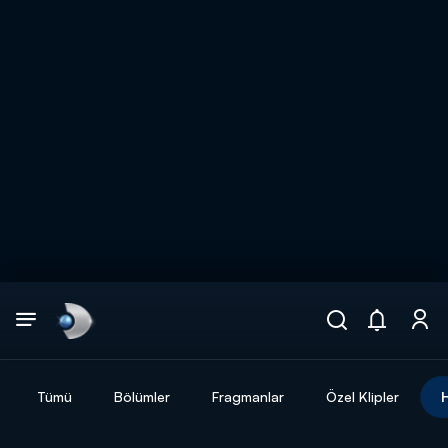
Arama
muhteşem ikili
ARAMA SONUÇLARI
Tümü
Bölümler
Fragmanlar
Özel Klipler
DİĞER SONUÇLAR