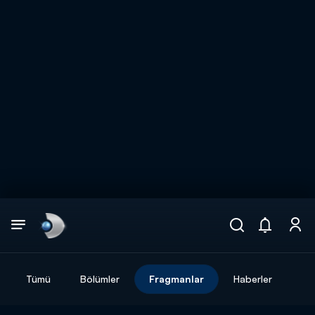
Arama
muhteşem ikili
ARAMA SONUÇLARI
Tümü
Bölümler
Fragmanlar
Haberler
DİĞER SONUÇLAR