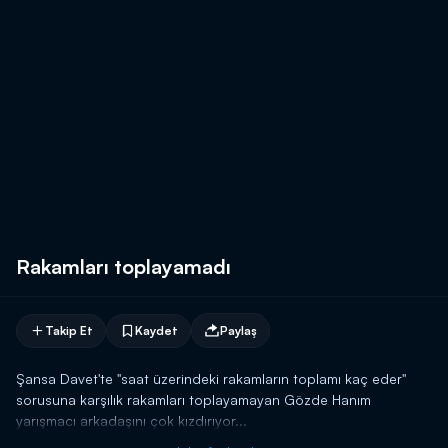
Rakamları toplayamadı
Takip Et
Kaydet
Paylaş
Şansa Davet'te "saat üzerindeki rakamların toplamı kaç eder"
sorusuna karşılık rakamları toplayamayan Gözde Hanım
yarışmacı arkadaşını çok kızdırıyor...