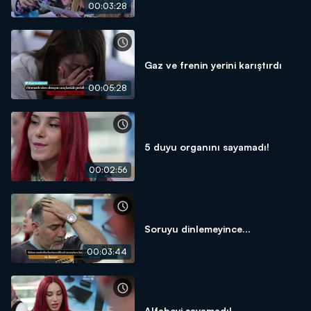
00:03:28
Gaz ve frenin yerini karıştırdı
00:05:28
5 duyu organını sayamadı!
00:02:56
Soruyu dinlemeyince...
00:03:44
Alfabeyi sayamadı!