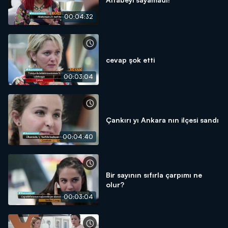
00:04:32
cevap şok etti
00:03:04
Çankırı yı Ankara nın ilçesi sandı
00:04:40
Bir sayının sıfırla çarpımı ne
olur?
00:03:04