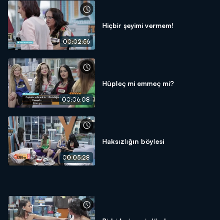
Hiçbir şeyimi vermem!
00:02:56
Hüpleç mi emmeç mi?
00:06:08
Haksızlığın böylesi
00:05:28