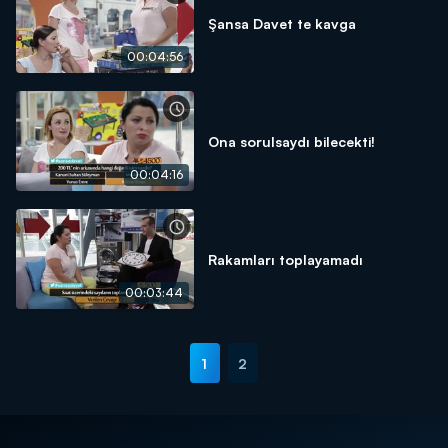
Şansa Davet te kavga
00:04:56
Ona sorulsaydı bilecekti!
00:04:16
Rakamları toplayamadı
00:03:44
1
2