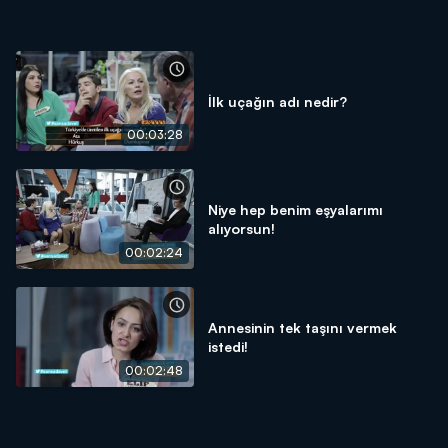
İlk uçağın adı nedir?
00:03:28
Niye hep benim eşyalarımı
alıyorsun!
00:02:24
Annesinin tek taşını vermek
istedi!
00:02:48