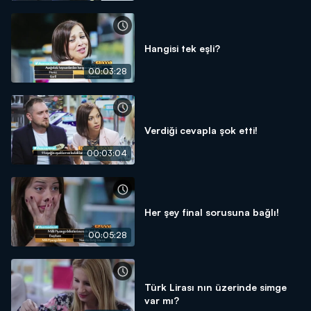
Hangisi tek eşli?
00:03:28
Verdiği cevapla şok etti!
00:03:04
Her şey final sorusuna bağlı!
00:05:28
Türk Lirası nın üzerinde simge
var mı?