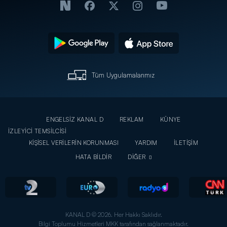
Tüm Uygulamalarımız
ENGELSİZ KANAL D
REKLAM
KÜNYE
İZLEYİCİ TEMSİLCİSİ
KİŞİSEL VERİLERİN KORUNMASI
YARDIM
İLETİŞİM
HATA BİLDİR
DİĞER
KANAL D © 2026. Her Hakkı Saklıdır.
Bilgi Toplumu Hizmetleri MKK tarafından sağlanmaktadır.