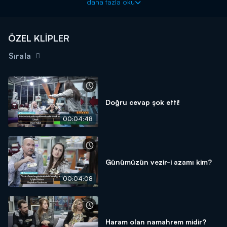
daha fazla oku
ÖZEL KLİPLER
Sırala
Doğru cevap şok etti!
00:04:48
Günümüzün vezir-i azamı kim?
00:04:08
Haram olan namahrem midir?