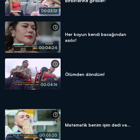
Birbirlerine girdiler!
00:03:12
Her koyun kendi bacağından
asılır!
00:04:24
Ölümden döndüm!
00:04:16
Matematik benim işim dedi ve...
00:05:20