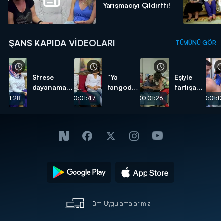
Yarışmacıyı Çıldırttı!
ŞANS KAPIDA VIDEOLARI
TÜMÜNÜ GÖR
Strese
“Ya
Eşiyle
dayanamadı,
tangodur
tartışan
Yarışmayı
ya
yarışmacı
0:01:28
00:01:47
00:01:26
00:01:1
terk etti
tingodur”
ortalığı
birbirine
kattı
Tüm Uygulamalarımız