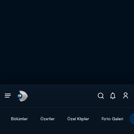
Arama
muhteşem ikili
ARAMA SONUÇLARI
Bölümler
Özetler
Özel Klipler
Foto Galeri
DİĞER SONUÇLAR