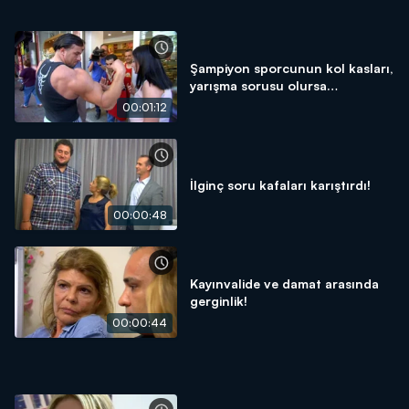
Şampiyon sporcunun kol kasları,
yarışma sorusu olursa…
00:01:12
İlginç soru kafaları karıştırdı!
00:00:48
Kayınvalide ve damat arasında
gerginlik!
00:00:44