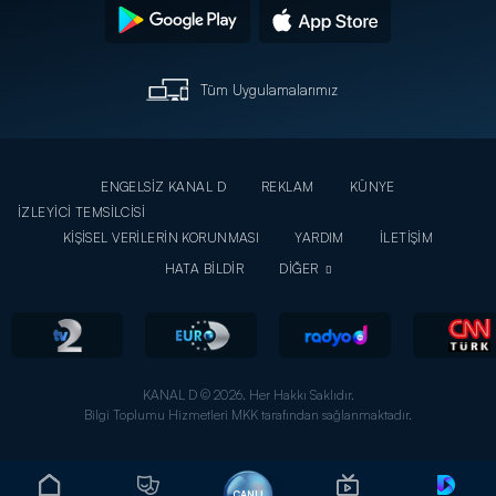
Tüm Uygulamalarımız
ENGELSİZ KANAL D
REKLAM
KÜNYE
İZLEYİCİ TEMSİLCİSİ
KİŞİSEL VERİLERİN KORUNMASI
YARDIM
İLETİŞİM
HATA BİLDİR
DİĞER
KANAL D © 2026. Her Hakkı Saklıdır.
Bilgi Toplumu Hizmetleri MKK tarafından sağlanmaktadır.
CANLI