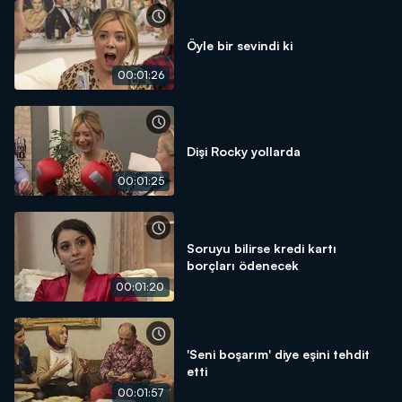
Öyle bir sevindi ki
00:01:26
Dişi Rocky yollarda
00:01:25
Soruyu bilirse kredi kartı
borçları ödenecek
00:01:20
'Seni boşarım' diye eşini tehdit
etti
00:01:57