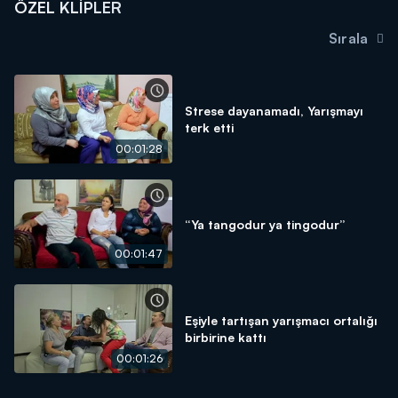
ÖZEL KLIPLER
Sırala
Strese dayanamadı, Yarışmayı
terk etti
00:01:28
“Ya tangodur ya tingodur”
00:01:47
Eşiyle tartışan yarışmacı ortalığı
birbirine kattı
00:01:26