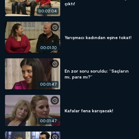
çıktı!
00:02:04
Yarışmacı kadından eşine tokat!
00:01:30
En zor soru soruldu: “Saçların
mı, para mı?”
00:01:47
Kafalar fena karışacak!
00:01:47