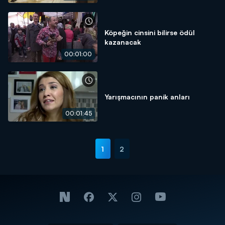
Köpeğin cinsini bilirse ödül
kazanacak
00:01:00
Yarışmacının panik anları
00:01:45
1
2