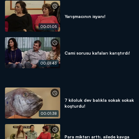
Yarışmacının isyanı!
00:01:05
Cami sorusu kafaları karıştırdı!
00:01:43
7 kiloluk dev balıkla sokak sokak
koşturdu!
00:01:38
Para miktarı arttı, ailede kavga