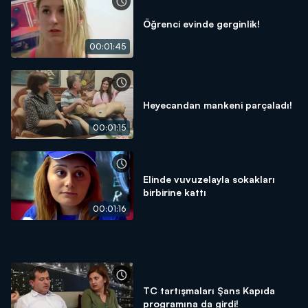
Öğrenci evinde gerginlik!
00:01:45
Heyecandan mankeni parçaladı!
00:01:15
Elinde vuvuzelayla sokakları
birbirine kattı
00:01:16
TC tartışmaları Şans Kapıda
programına da girdi!