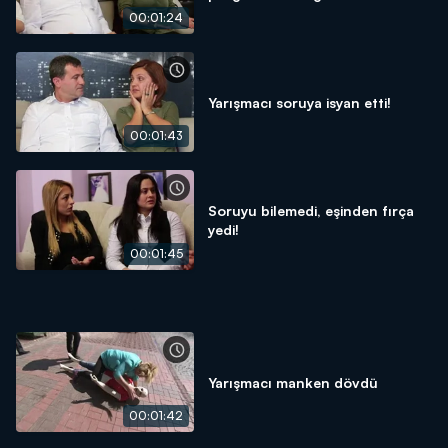
00:01:24
Yarışmacı soruya isyan etti!
00:01:43
Soruyu bilemedi, eşinden fırça
yedi!
00:01:45
Yarışmacı manken dövdü
00:01:42