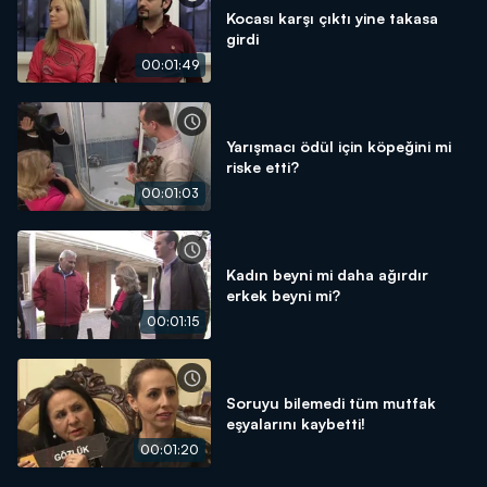
Kocası karşı çıktı yine takasa
girdi
00:01:49
Yarışmacı ödül için köpeğini mi
riske etti?
00:01:03
Kadın beyni mi daha ağırdır
erkek beyni mi?
00:01:15
Soruyu bilemedi tüm mutfak
eşyalarını kaybetti!
00:01:20