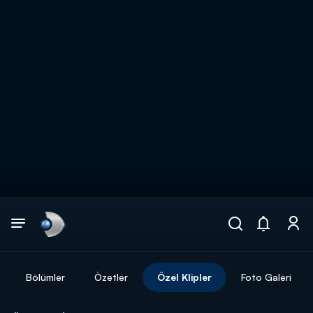
Arama
muhteşem ikili
ARAMA SONUÇLARI
Bölümler
Özetler
Özel Klipler
Foto Galeri
DİĞER SONUÇLAR