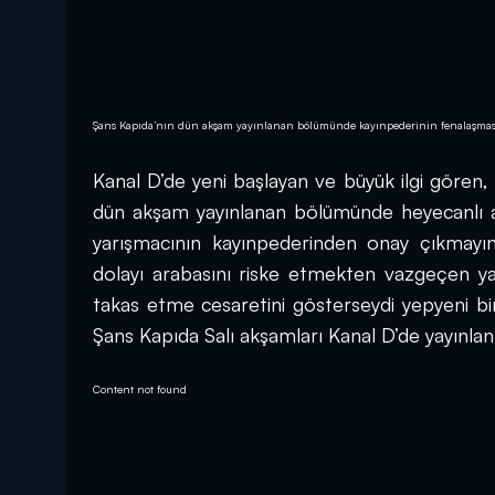
Şans Kapıda’nın dün akşam yayınlanan bölümünde kayınpederinin fenalaşmasınd
Kanal D’de yeni başlayan ve büyük ilgi gören, 
dün akşam yayınlanan bölümünde heyecanlı an
yarışmacının kayınpederinden onay çıkmayınc
dolayı arabasını riske etmekten vazgeçen yar
takas etme cesaretini gösterseydi yepyeni bir
Şans Kapıda Salı akşamları Kanal D’de yayınlanı
Content not found