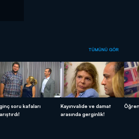
TÜMÜNÜ GÖR
lginç soru kafaları
Kayınvalide ve damat
Öğrenc
arıştırdı!
arasında gerginlik!