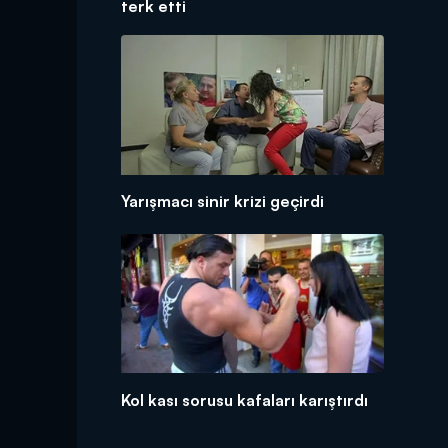
terk etti
Yarışmacı sinir krizi geçirdi
Kol kası sorusu kafaları karıştırdı