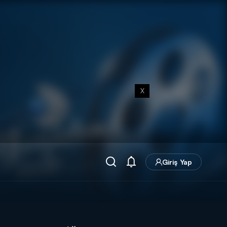
X
Giriş Yap