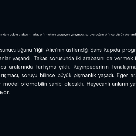
an dolayı arabasını takas ettirmekten vazgeçen yarışmacı, soruyu doğru bilince büyük pişmanlı
sunuculuğunu Yiğit Alıcı’nın üstlendiği Şans Kapıda progr
lar yaşandı. Takas sorusunda iki arabasını da vermek i
a aralarında tartışma çıktı. Kayınpederinin fenalaşma
ışmacı, soruyu bilince büyük pişmanlık yaşadı. Eğer ara
 model otomobilin sahibi olacaktı. Heyecanlı anların yaş
yor. 