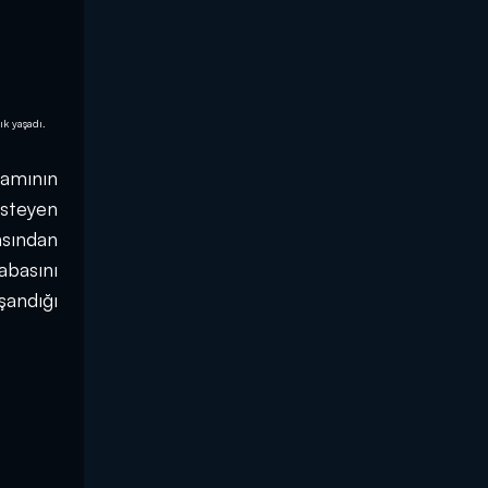
k yaşadı.
amının 
steyen 
sından 
basını 
andığı 