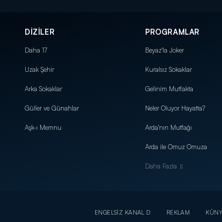
DİZİLER
PROGRAMLAR
Daha 17
Beyaz'la Joker
Uzak Şehir
Kuralsız Sokaklar
Arka Sokaklar
Gelinim Mutfakta
Güller ve Günahlar
Neler Oluyor Hayatta?
Aşk-ı Memnu
Arda'nın Mutfağı
Arda ile Omuz Omuza
Daha Fazla
ENGELSİZ KANAL D
REKLAM
KÜN