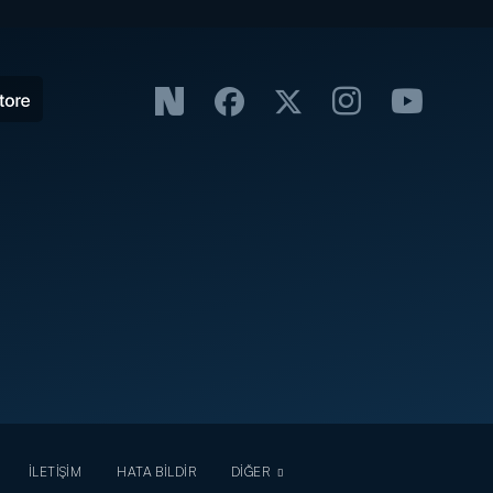
İLETİŞİM
HATA BİLDİR
DİĞER