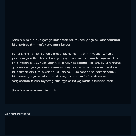
Şans Kapıda’nın bu akşam yayınlanacak bölümünde yarışmacı takas sorusunu
bilemeyince tüm mutfak eşyalarını kaybetti.
Kanal D’nin ilgi ile izlenen sunuculuğunu Yiğit Alıcı’nın yaptığı yarışma
programı Şans Kapıda’nın bu akşam yayınlanacak bölümünde heyecan dolu
anlar yaşanacak. Sunucu Yiğit Alıcı sorusunda belirttiği icatları, buluş tarihine
göre eskiden yeniye göre sıralanması isteyince, yarışmacı sorunun cevabını
bulabilmek için tüm jokerlerini kullanacak. Tüm çabalarına rağmen soruyu
bilemeyen yarışmacı takasta mutfak eşyalarının tümünü kaybedecek.
Yarışmacının takasta kaybettiği tüm eşyalar ihtiyaç sahibi aileye verilecek.
Şans Kapıda bu akşam Kanal D’de.
Content not found