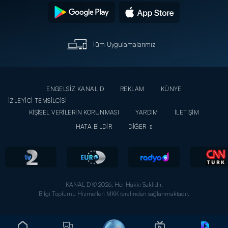
Tüm Uygulamalarımız
ENGELSİZ KANAL D
REKLAM
KÜNYE
İZLEYİCİ TEMSİLCİSİ
KİŞİSEL VERİLERİN KORUNMASI
YARDIM
İLETİŞİM
HATA BİLDİR
DİĞER
KANAL D © 2026. Her Hakkı Saklıdır.
Bilgi Toplumu Hizmetleri MKK tarafından sağlanmaktadır.