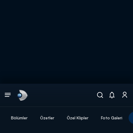
Arama
muhteşem ikili
ARAMA SONUÇLARI
Bölümler
Özetler
Özel Klipler
Foto Galeri
DİĞER SONUÇLAR