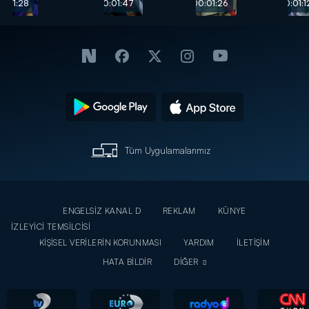
Yarışmayı
ya
yarışmacı
0:01:28
00:01:47
00:01:26
00:01:1
terk etti
tingodur”
ortalığı
birbirine
kattı
Tüm Uygulamalarımız
ENGELSİZ KANAL D
REKLAM
KÜNYE
İZLEYİCİ TEMSİLCİSİ
KİŞİSEL VERİLERİN KORUNMASI
YARDIM
İLETİŞİM
HATA BİLDİR
DİĞER