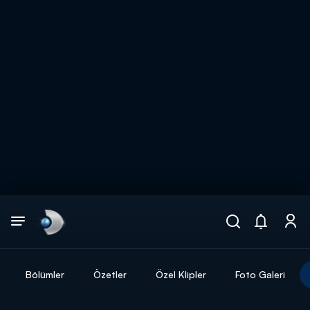
Arama
muhteşem ikili
ARAMA SONUÇLARI
Bölümler
Özetler
Özel Klipler
Foto Galeri
DİĞER SONUÇLAR