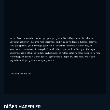
Kanal D’nin merakla izlenen yarışma programı Şans Kapıda’nın bu akşam
yayınlanacak yeni bölümünde yarışmacı kadının eşine tepkisi herkesi şaşırttı.
Aile yadigarı 90 yıllık koltuğu gözünü kırpmadan riske eden Zafer Bey, bu
kararından dolayı eşinin ve gelini tarafından topa tutuldu. Soruyu bilemeyen
yarışmacı riske ettiği koltukları kaybedince, eşinden kafasına tokat yedi. Bir anda
ne olduğunu şaşıran Zafer Bey’in, eşine verdiği tepki bu akşam (19 Mart Salı)
yayınlanacak programda ortaya çıkacak.
Content not found
DIĞER HABERLER