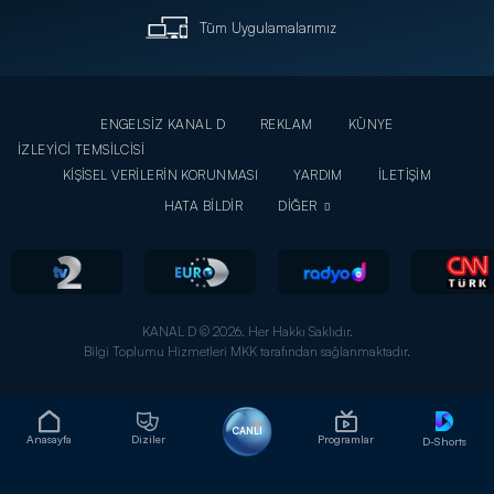
Tüm Uygulamalarımız
ENGELSİZ KANAL D
REKLAM
KÜNYE
İZLEYİCİ TEMSİLCİSİ
KİŞİSEL VERİLERİN KORUNMASI
YARDIM
İLETİŞİM
HATA BİLDİR
DİĞER
KANAL D © 2026. Her Hakkı Saklıdır.
Bilgi Toplumu Hizmetleri MKK tarafından sağlanmaktadır.
CANLI
Anasayfa
Diziler
Programlar
D-Shorts