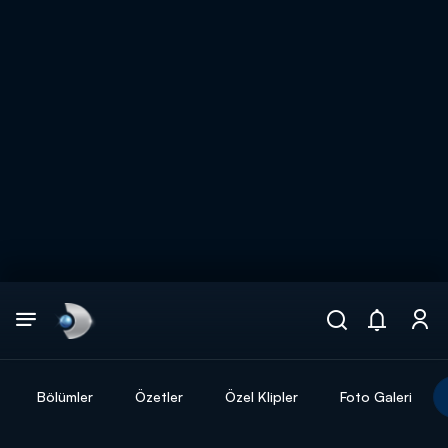
Arama
muhteşem ikili
ARAMA SONUÇLARI
Bölümler
Özetler
Özel Klipler
Foto Galeri
DİĞER SONUÇLAR