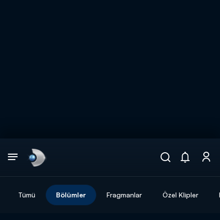
Arama
muhteşem ikili
ARAMA SONUÇLARI
Tümü
Bölümler
Fragmanlar
Özel Klipler
DİĞER SONUÇLAR