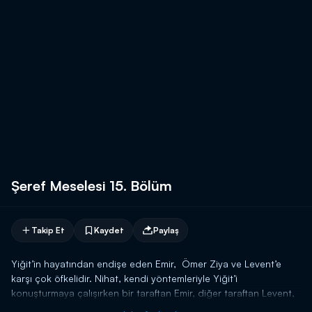
Şeref Meselesi 15. Bölüm
Takip Et
Kaydet
Paylaş
Yiğit’in hayatından endişe eden Emir, Ömer Ziya ve Levent’e
karşı çok öfkelidir. Nihat, kendi yöntemleriyle Yiğit’i
konuşturmaya çalışırken bir taraftan Emir, diğer taraftan Levent,
herkes Yiğit’e ulaşabilmek için çabalar. Levent, Yiğit’i kurtarmak