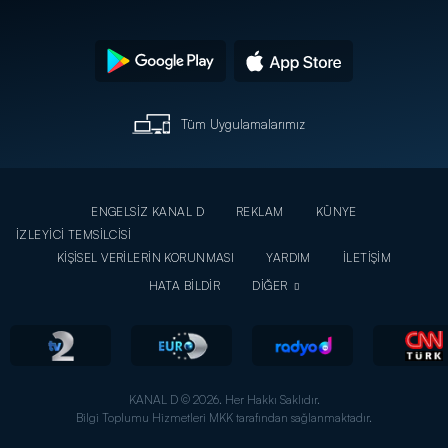
Tüm Uygulamalarımız
ENGELSİZ KANAL D
REKLAM
KÜNYE
İZLEYİCİ TEMSİLCİSİ
KİŞİSEL VERİLERİN KORUNMASI
YARDIM
İLETİŞİM
HATA BİLDİR
DİĞER
KANAL D © 2026. Her Hakkı Saklıdır.
Bilgi Toplumu Hizmetleri MKK tarafından sağlanmaktadır.