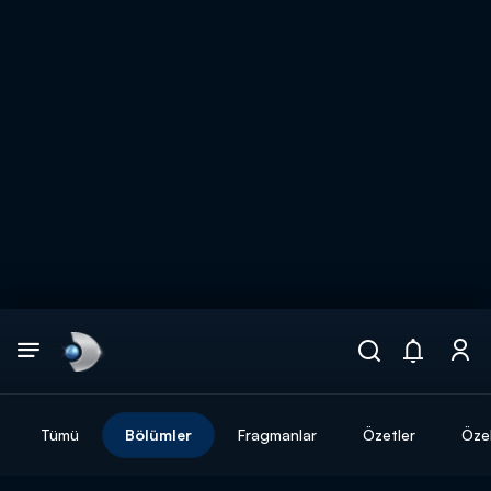
Arama
muhteşem ikili
ARAMA SONUÇLARI
Tümü
Bölümler
Fragmanlar
Özetler
Özel
DİĞER SONUÇLAR