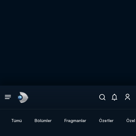
Arama
muhteşem ikili
ARAMA SONUÇLARI
Tümü
Bölümler
Fragmanlar
Özetler
Özel 
DİĞER SONUÇLAR