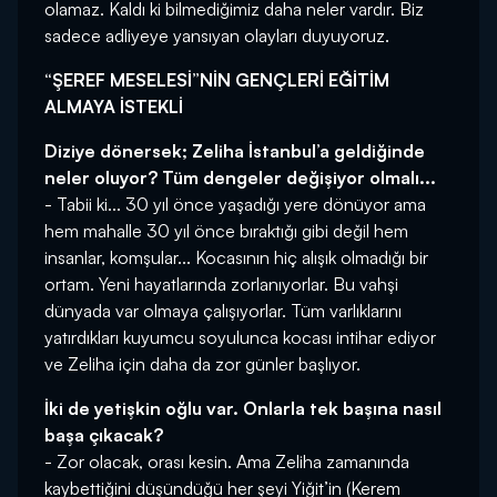
olamaz. Kaldı ki bilmediğimiz daha neler vardır. Biz
sadece adliyeye yansıyan olayları duyuyoruz.
“ŞEREF MESELESİ”NİN GENÇLERİ EĞİTİM
ALMAYA İSTEKLİ
Diziye dönersek; Zeliha İstanbul’a geldiğinde
neler oluyor? Tüm dengeler değişiyor olmalı...
- Tabii ki... 30 yıl önce yaşadığı yere dönüyor ama
hem mahalle 30 yıl önce bıraktığı gibi değil hem
insanlar, komşular... Kocasının hiç alışık olmadığı bir
ortam. Yeni hayatlarında zorlanıyorlar. Bu vahşi
dünyada var olmaya çalışıyorlar. Tüm varlıklarını
yatırdıkları kuyumcu soyulunca kocası intihar ediyor
ve Zeliha için daha da zor günler başlıyor.
İki de yetişkin oğlu var. Onlarla tek başına nasıl
başa çıkacak?
- Zor olacak, orası kesin. Ama Zeliha zamanında
kaybettiğini düşündüğü her şeyi Yiğit’in (Kerem