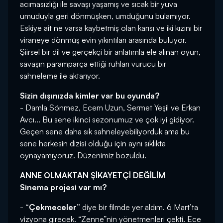
acımasızlığı ile savaşı yaşamış ve sıcak bir yuva
umuduyla geri dönmüşken, umduğunu bulamıyor.
Eskiye ait ne varsa kaybetmiş olan karısı ve iki kızını bir
viraneye dönmüş evin yıkıntıları arasında buluyor.
Şiirsel bir dil ve gerçekçi bir anlatımla ele alınan oyun,
savaşın paramparça ettiği ruhları vurucu bir
sahneleme ile aktarıyor.
Sizin dışınızda kimler var bu oyunda?
- Damla Sönmez, Ecem Uzun, Sermet Yeşil ve Erkan
Avcı... Bu sene ikinci sezonumuz ve çok iyi gidiyor.
Geçen sene daha sık sahneleyebiliyorduk ama bu
sene herkesin dizisi olduğu için aynı sıklıkta
oynayamıyoruz. Düzenimiz bozuldu.
ANNE OLMAKTAN ŞİKAYETÇİ DEĞİLİM
Sinema projesi var mı?
-
“Çekmeceler”
diye bir filmde yer aldım. 6 Mart’ta
vizyona girecek. “Zenne”nin yönetmenleri çekti. Ece