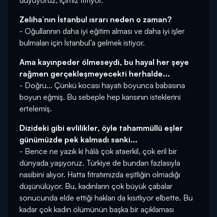
duyuyoruz, içimiz titriyor.
Zeliha’nın İstanbul ısrarı neden o zaman?
- Oğullarının daha iyi eğitim alması ve daha iyi işler
bulmaları için İstanbul’a gelmek istiyor.
Ama kayınpeder ölmeseydi, bu hayal her şeye
rağmen gerçekleşmeyecekti herhalde...
- Doğru... Çünkü kocası hayatı boyunca babasına
boyun eğmiş. Bu sebeple hep karısının isteklerini
ertelemiş.
Dizideki gibi evlilikler, öyle tahammüllü eşler
günümüzde pek kalmadı sanki...
- Bence ne yazık ki hâlâ çok ataerkil, çok eril bir
dünyada yaşıyoruz. Türkiye de bundan fazlasıyla
nasibini alıyor. Hatta fıtratımızda eşitliğin olmadığı
düşünülüyor. Bu, kadınların çok büyük çabalar
sonucunda elde ettiği hakları da kısıtlıyor elbette. Bu
kadar çok kadın ölümünün başka bir açıklaması