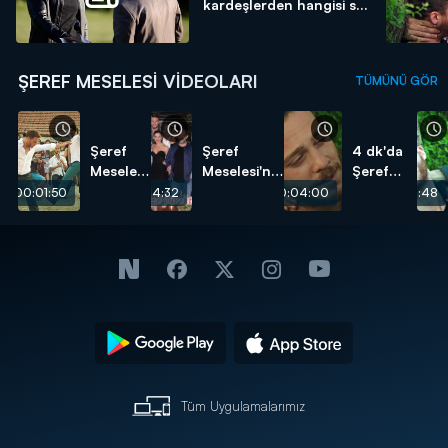
kardeşlerden hangisi s...
ŞEREF MESELESI VIDEOLARI
TÜMÜNÜ GÖR
Şeref
Şeref
4 dk'da
Meselesi
Meselesi'nin
Şeref
Zeybek
ardından
Meselesi
00:01:50
00:04:32
00:04:00
00:02:48
Sahnesi
oyuncuların
26.Bölüm
veda
mesajları!
Tüm Uygulamalarımız