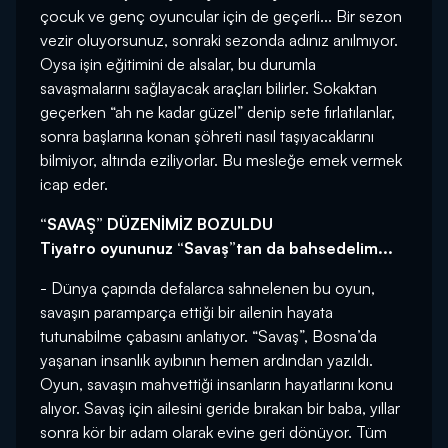
çocuk ve genç oyuncular için de geçerli... Bir sezon
vezir oluyorsunuz, sonraki sezonda adınız anılmıyor.
Oysa işin eğitimini de alsalar, bu durumla
savaşmalarını sağlayacak araçları bilirler. Sokaktan
geçerken “ah ne kadar güzel” denip sete fırlatılanlar,
sonra başlarına konan şöhreti nasıl taşıyacaklarını
bilmiyor, altında eziliyorlar. Bu mesleğe emek vermek
icap eder.
“SAVAŞ” DÜZENİMİZ BOZULDU
Tiyatro oyununuz “Savaş”tan da bahsedelim...
- Dünya çapında defalarca sahnelenen bu oyun,
savaşın paramparça ettiği bir ailenin hayata
tutunabilme çabasını anlatıyor. “Savaş”, Bosna’da
yaşanan insanlık ayıbının hemen ardından yazıldı.
Oyun, savaşın mahvettiği insanların hayatlarını konu
alıyor. Savaş için ailesini geride bırakan bir baba, yıllar
sonra kör bir adam olarak evine geri dönüyor. Tüm