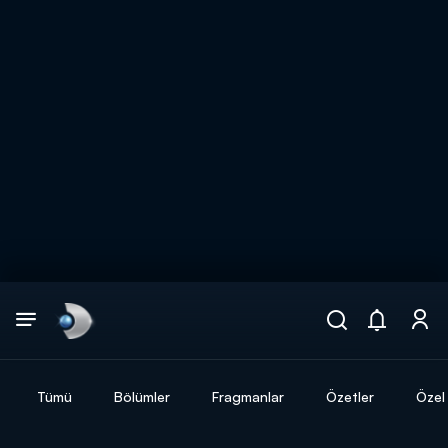
Arama
muhteşem ikili
ARAMA SONUÇLARI
Tümü
Bölümler
Fragmanlar
Özetler
Özel 
DİĞER SONUÇLAR