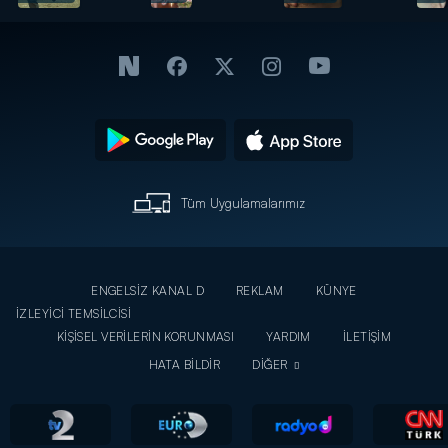
Sahnesi
oyuncuların
26.Bölüm
veda
mesajları!
Tüm Uygulamalarımız
ENGELSİZ KANAL D
REKLAM
KÜNYE
İZLEYİCİ TEMSİLCİSİ
KİŞİSEL VERİLERİN KORUNMASI
YARDIM
İLETİŞİM
HATA BİLDİR
DİĞER