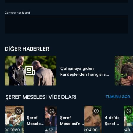
Content not found
DIĞER HABERLER
Çatışmaya giden
kardeşlerden hangisi s...
ŞEREF MESELESI VIDEOLARI
TÜMÜNÜ GÖR
Şeref
Şeref
4 dk'da
Meselesi
Meselesi'nin
Şeref
Zeybek
ardından
Meselesi
00:01:50
00:04:32
00:04:00
00:02:48