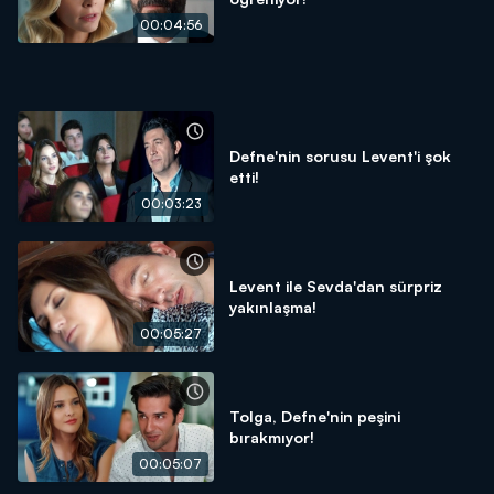
00:04:56
Defne'nin sorusu Levent'i şok
etti!
00:03:23
Levent ile Sevda'dan sürpriz
yakınlaşma!
00:05:27
Tolga, Defne'nin peşini
bırakmıyor!
00:05:07