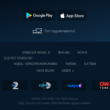
Tüm Uygulamalarımız
ENGELSİZ KANAL D
REKLAM
KÜNYE
İZLEYİCİ TEMSİLCİSİ
KİŞİSEL VERİLERİN KORUNMASI
YARDIM
İLETİŞİM
HATA BİLDİR
DİĞER
KANAL D © 2026. Her Hakkı Saklıdır.
Bilgi Toplumu Hizmetleri MKK tarafından sağlanmaktadır.