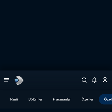
Arama
muhteşem ikili
ARAMA SONUÇLARI
Tümü
Bölümler
Fragmanlar
Özetler
Özel
DİĞER SONUÇLAR