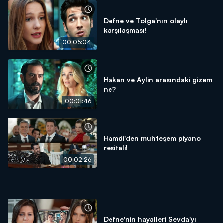
Defne ve Tolga'nın olaylı
karşılaşması!
00:05:04
Hakan ve Aylin arasındaki gizem
ne?
00:01:46
Hamdi'den muhteşem piyano
resitali!
00:02:26
Defne'nin hayalleri Sevda'yı