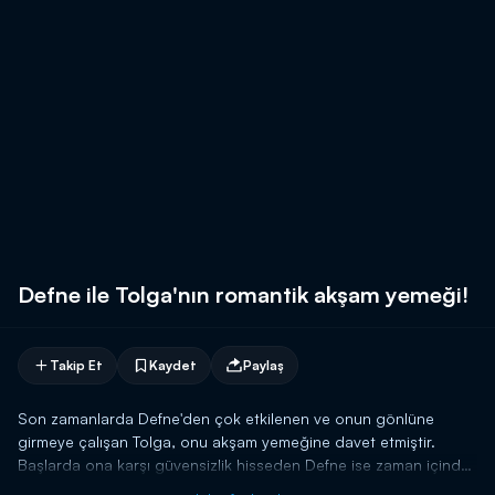
Defne ile Tolga'nın romantik akşam yemeği!
Takip Et
Kaydet
Paylaş
Son zamanlarda Defne'den çok etkilenen ve onun gönlüne
girmeye çalışan Tolga, onu akşam yemeğine davet etmiştir.
Başlarda ona karşı güvensizlik hisseden Defne ise zaman içinde
ona karşı koyamamıştır. Defne'nin okuluna gelerek herkesin