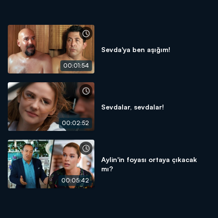
Sevda'ya ben aşığım!
00:01:54
Sevdalar, sevdalar!
00:02:52
Aylin'in foyası ortaya çıkacak
mı?
00:05:42