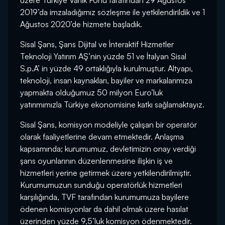
üzere Türkiye Varlık Fonu tarafından 29 Ağustos
2019’da imzaladığımız sözleşme ile yetkilendirildik ve 1
Ağustos 2020’de hizmete başladık.
Sisal Şans, Şans Dijital ve İnteraktif Hizmetler
Teknoloji Yatırım AŞ’nin yüzde 51 ve İtalyan Sisal
S.p.A’ in yüzde 49 ortaklığıyla kurulmuştur. Altyapı,
teknoloji, insan kaynakları, bayiler ve markalarımıza
yapmakta olduğumuz 50 milyon Euro’luk
yatırımımızla Türkiye ekonomisine katkı sağlamaktayız.
Sisal Şans, komisyon modeliyle çalışan bir operatör
olarak faaliyetlerine devam etmektedir. Anlaşma
kapsamında; kurumumuz, devletimizin onay verdiği
şans oyunlarının düzenlenmesine ilişkin iş ve
hizmetleri yerine getirmek üzere yetkilendirilmiştir.
Kurumumuzun sunduğu operatörlük hizmetleri
karşılığında, TVF tarafından kurumumuza bayilere
ödenen komisyonlar da dahil olmak üzere hasılat
üzerinden yüzde 9,5’luk komisyon ödenmektedir.