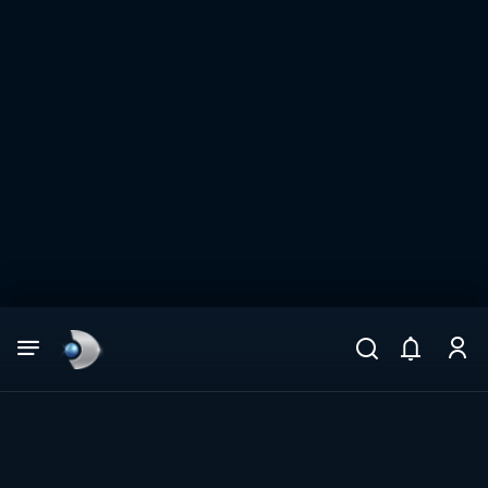
Arama
muhteşem ikili
ARAMA SONUÇLARI
DİĞER SONUÇLAR