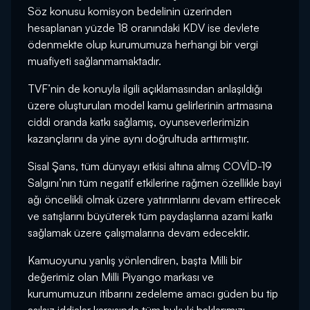
Söz konusu komisyon bedelinin üzerinden
hesaplanan yüzde 18 oranındaki KDV ise devlete
ödenmekte olup kurumumuza herhangi bir vergi
muafiyeti sağlanmamaktadır.
TVF’nin de konuyla ilgili açıklamasından anlaşıldığı
üzere oluşturulan model kamu gelirlerinin artmasına
ciddi oranda katkı sağlamış, oyunseverlerimizin
kazançlarını da yine aynı doğrultuda arttırmıştır.
Sisal Şans, tüm dünyayı etkisi altına almış COVİD-19
Salgını’nın tüm negatif etkilerine rağmen özellikle bayi
ağı öncelikli olmak üzere yatırımlarını devam ettirecek
ve satışlarını büyüterek tüm paydaşlarına azami katkı
sağlamak üzere çalışmalarına devam edecektir.
Kamuoyunu yanlış yönlendiren, başta Milli bir
değerimiz olan Milli Piyango markası ve
kurumumuzun itibarını zedeleme amacı güden bu tip