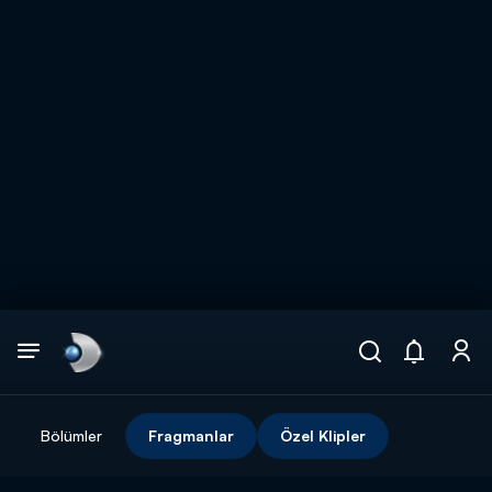
Arama
muhteşem ikili
ARAMA SONUÇLARI
Bölümler
Fragmanlar
Özel Klipler
DİĞER SONUÇLAR