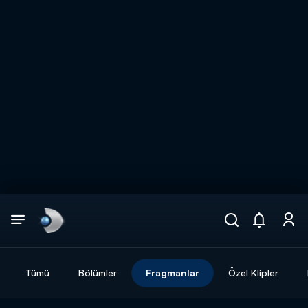
Arama
muhteşem ikili
ARAMA SONUÇLARI
Tümü
Bölümler
Fragmanlar
Özel Klipler
DİĞER SONUÇLAR