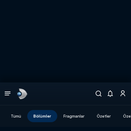
Arama
muhteşem ikili
ARAMA SONUÇLARI
Tümü
Bölümler
Fragmanlar
Özetler
Özel
DİĞER SONUÇLAR