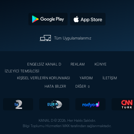
Tüm Uygulamalarımız
ENGELSİZ KANAL D
REKLAM
KÜNYE
İZLEYİCİ TEMSİLCİSİ
KİŞİSEL VERİLERİN KORUNMASI
YARDIM
İLETİŞİM
HATA BİLDİR
DİĞER
KANAL D © 2026. Her Hakkı Saklıdır.
Bilgi Toplumu Hizmetleri MKK tarafından sağlanmaktadır.