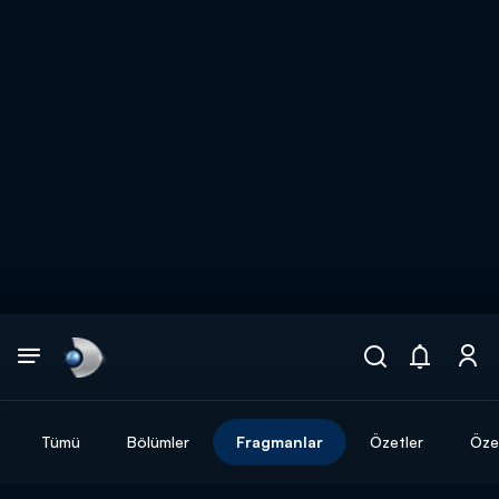
Arama
muhteşem ikili
ARAMA SONUÇLARI
Tümü
Bölümler
Fragmanlar
Özetler
Özel
DİĞER SONUÇLAR