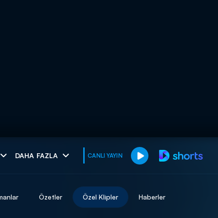
muhteşem ikili
DAHA FAZLA
CANLI YAYIN
I
manlar
Özetler
Özel Klipler
Haberler