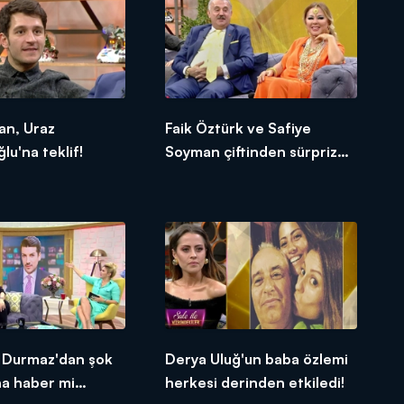
an, Uraz
Faik Öztürk ve Safiye
lu'na teklif!
Soyman çiftinden sürpriz
haber!!
 Durmaz'dan şok
Derya Uluğ'un baba özlemi
na haber mi
herkesi derinden etkiledi!