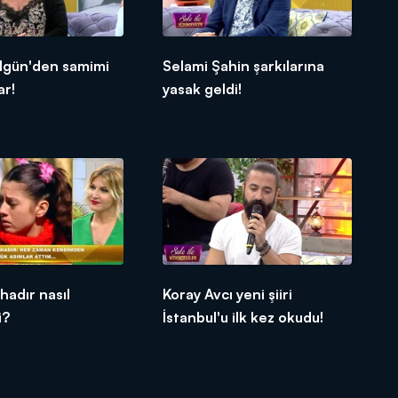
elgün'den samimi
Selami Şahin şarkılarına
ar!
yasak geldi!
adır nasıl
Koray Avcı yeni şiiri
i?
İstanbul'u ilk kez okudu!