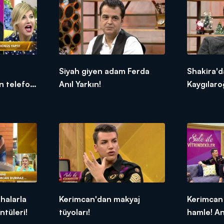
Siyah giyen adam Ferda
Shakira'd
n telefon
Anıl Yarkın!
Kaygılaroğ
halarla
Kerimcan'dan makyaj
Kerimcan
ntüleri!
tüyoları!
hamle! A