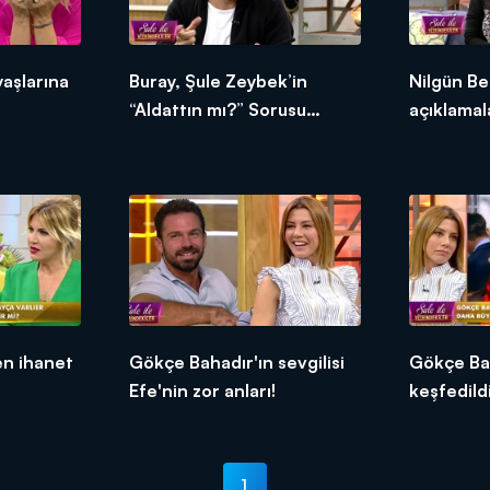
yaşlarına
Buray, Şule Zeybek’in
Nilgün B
“Aldattın mı?” Sorusu
açıklamal
Üzerine Ter Döktü!
n ihanet
Gökçe Bahadır'ın sevgilisi
Gökçe Bah
Efe'nin zor anları!
keşfedild
1