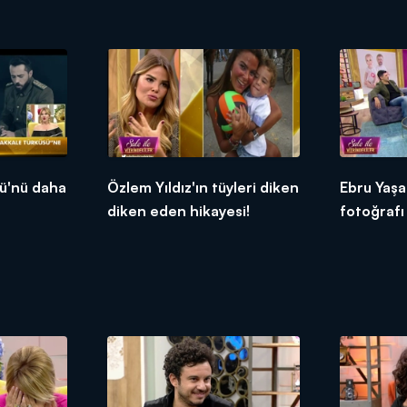
sunacak?
ü'nü daha
Özlem Yıldız'ın tüyleri diken
Ebru Yaşar
diken eden hikayesi!
fotoğrafı 