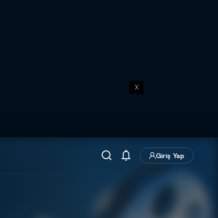
X
Giriş Yap