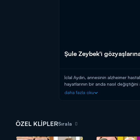
Şule Zeybek'i gözyaşların
İclal Aydın, annesinin alzheimer hastal
hayatlarının bir anda nasıl değiştiğin
gözyaşlarına boğuldu. İşte o anlar...
daha fazla oku
ÖZEL KLİPLER
Sırala