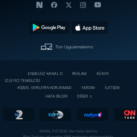
Tüm Uygulamalarımız
ENGELSİZ KANAL D
REKLAM
KÜNYE
İZLEYİCİ TEMSİLCİSİ
KİŞİSEL VERİLERİN KORUNMASI
YARDIM
İLETİŞİM
HATA BİLDİR
DİĞER
KANAL D © 2026. Her Hakkı Saklıdır.
Bilgi Toplumu Hizmetleri MKK tarafından sağlanmaktadır.