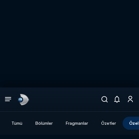
Arama
muhteşem ikili
ARAMA SONUÇLARI
Tümü
Bölümler
Fragmanlar
Özetler
Özel
DİĞER SONUÇLAR