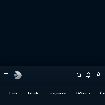
Arama
muhteşem ikili
ARAMA SONUÇLARI
Tümü
Bölümler
Fragmanlar
D-Shorts
Öze
DİĞER SONUÇLAR