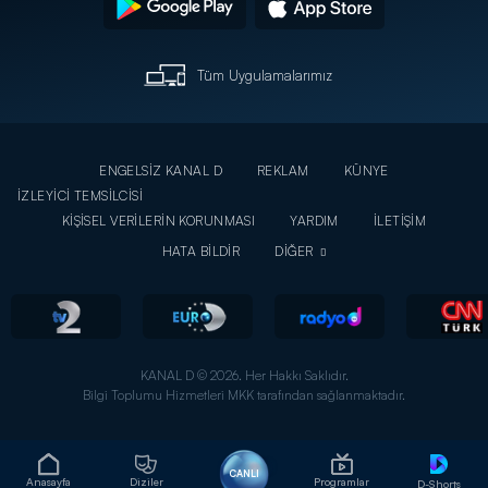
Tüm Uygulamalarımız
ENGELSİZ KANAL D
REKLAM
KÜNYE
İZLEYİCİ TEMSİLCİSİ
KİŞİSEL VERİLERİN KORUNMASI
YARDIM
İLETİŞİM
HATA BİLDİR
DİĞER
KANAL D © 2026. Her Hakkı Saklıdır.
Bilgi Toplumu Hizmetleri MKK tarafından sağlanmaktadır.
CANLI
Anasayfa
Diziler
Programlar
D-Shorts