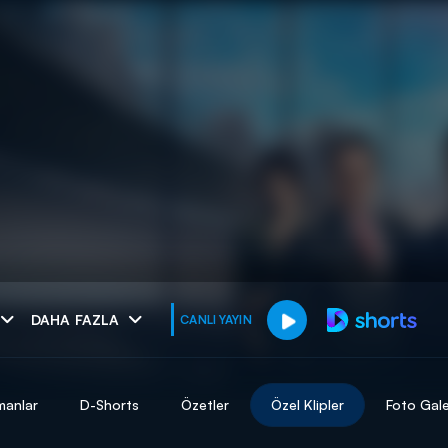
muhteşem ikili
DAHA FAZLA
CANLI YAYIN
I
manlar
D-Shorts
Özetler
Özel Klipler
Foto Gale