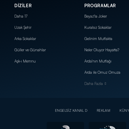
DİZİLER
PROGRAMLAR
Daha 17
Beyaz'la Joker
Uzak Şehir
Kuralsız Sokaklar
Arka Sokaklar
Gelinim Mutfakta
Güller ve Günahlar
Neler Oluyor Hayatta?
Aşk-ı Memnu
Arda'nın Mutfağı
Arda ile Omuz Omuza
Daha Fazla
ENGELSİZ KANAL D
REKLAM
KÜN