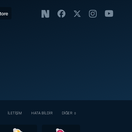
İLETİŞİM
HATA BİLDİR
DİĞER