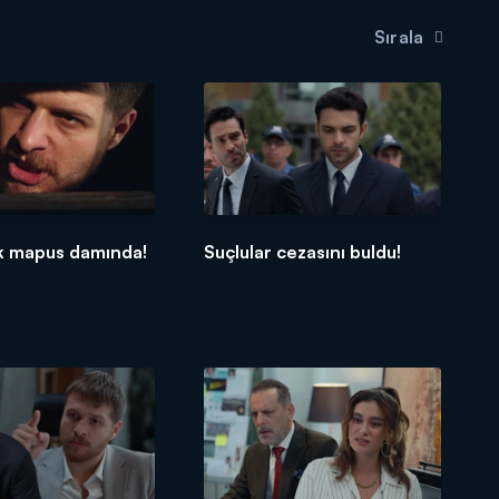
Sırala
ık mapus damında!
Suçlular cezasını buldu!