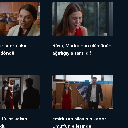
lar sonra okul
Rüya, Marko'nun ölümünün
a döndü!
ağırlığıyla sarsıldı!
t'u az kalsın
Emirkıran ailesinin kaderi
du!
Umut'un ellerinde!