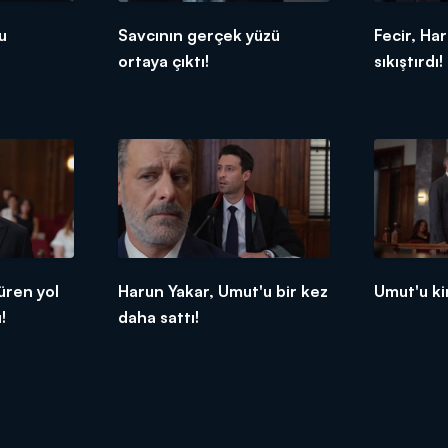
u
Savcının gerçek yüzü
Fecir, Ha
ortaya çıktı!
sıkıştırdı!
üren yol
Harun Yakar, Umut'u bir kez
Umut'u ki
!
daha sattı!