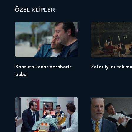
ÖZEL KLIPLER
DİĞER SONUÇLAR
Sonsuza kadar beraberiz
Zafer iyiler takımı
baba!