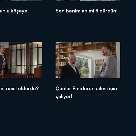
run'u köşeye
Sen benim abimi öldürdün!
m, nasıl öldürdü?
Çanlar Emirkıran ailesi için
çalıyor!