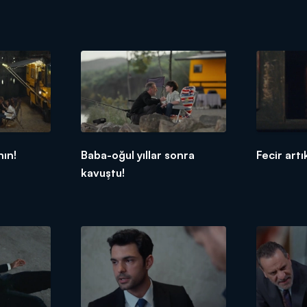
nın!
Baba-oğul yıllar sonra
Fecir art
kavuştu!