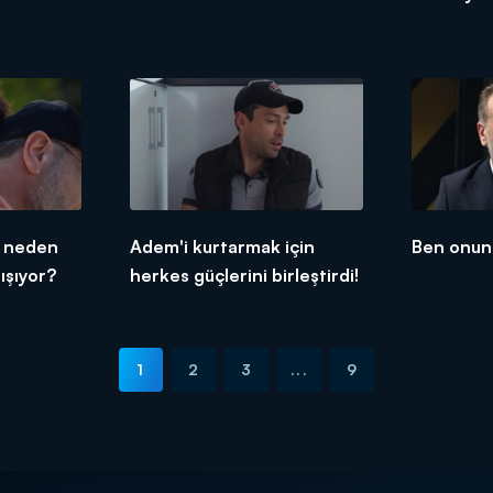
n neden
Adem'i kurtarmak için
Ben onun
ışıyor?
herkes güçlerini birleştirdi!
1
2
3
...
9