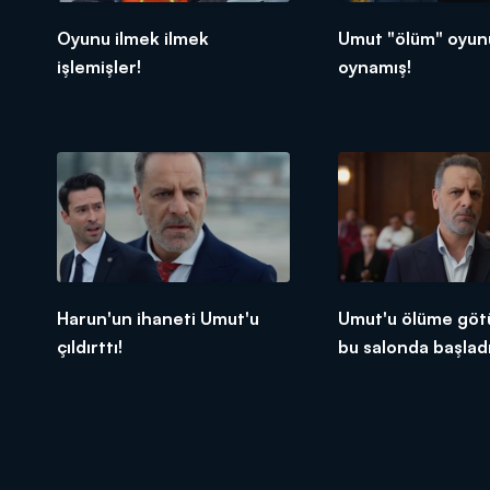
Oyunu ilmek ilmek
Umut "ölüm" oyun
işlemişler!
oynamış!
Harun'un ihaneti Umut'u
Umut'u ölüme göt
çıldırttı!
bu salonda başladı