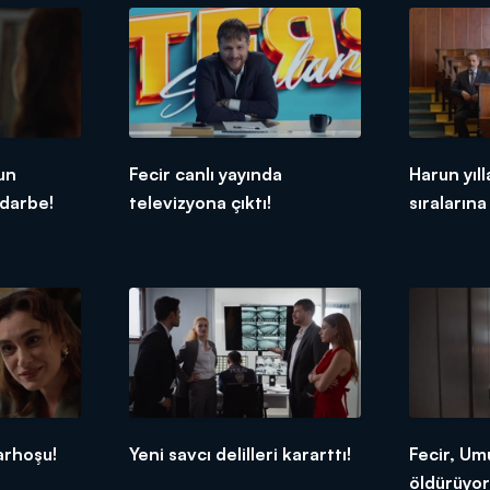
un
Fecir canlı yayında
Harun yıl
 darbe!
televizyona çıktı!
sıraların
arhoşu!
Yeni savcı delilleri kararttı!
Fecir, Umu
öldürüyor