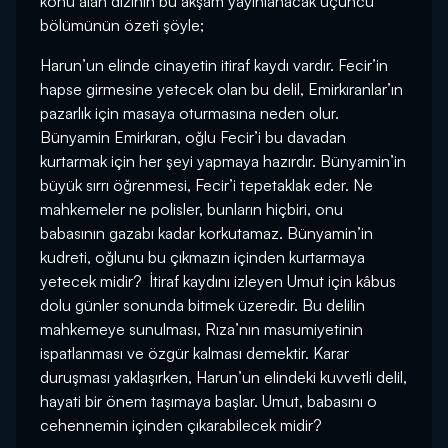
konu alan dizinin bu akşam yayınlanacak üçüncü
bölümünün özeti şöyle;
Harun’un elinde cinayetin itiraf kaydı vardır. Fecir’in
hapse girmesine yetecek olan bu delil, Emirkıranlar’ın
pazarlık için masaya oturmasına neden olur.
Bünyamin Emirkıran, oğlu Fecir’i bu davadan
kurtarmak için her şeyi yapmaya hazırdır. Bünyamin’in
büyük sırrı öğrenmesi, Fecir’i tepetaklak eder. Ne
mahkemeler ne polisler, bunların hiçbiri, onu
babasının gazabı kadar korkutamaz. Bünyamin’in
kudreti, oğlunu bu çıkmazın içinden kurtarmaya
yetecek midir? İtiraf kaydını izleyen Umut için kâbus
dolu günler sonunda bitmek üzeredir. Bu delilin
mahkemeye sunulması, Rıza’nın masumiyetinin
ispatlanması ve özgür kalması demektir. Karar
duruşması yaklaşırken, Harun’un elindeki kuvvetli delil,
hayati bir önem taşımaya başlar. Umut, babasını o
cehennemin içinden çıkarabilecek midir?