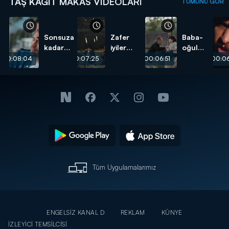
TAŞ KAĞIT MAKAS VIDEOLARI
TÜMÜNÜ GÖR
Sonsuza
Zafer
Baba-
kadar
iyiler
oğul
beraberiz
takımının!
yıllar
00:08:04
00:07:25
00:06:51
00:06
baba!
sonra
kavuştu!
Tüm Uygulamalarımız
ENGELSİZ KANAL D
REKLAM
KÜNYE
İZLEYİCİ TEMSİLCİSİ