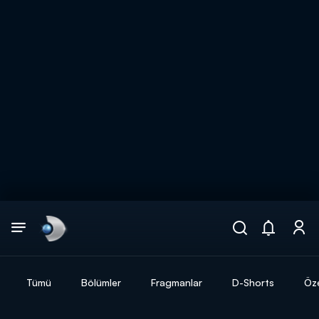
Arama
muhteşem ikili
ARAMA SONUÇLARI
Tümü
Bölümler
Fragmanlar
D-Shorts
Öze
DİĞER SONUÇLAR