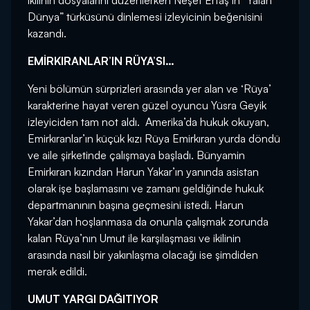
ikilinin dosyalarını düzenlerken Neşet Ertaş’ın “Yalan
Dünya” türküsünü dinlemesi izleyicinin beğenisini
kazandı.
EMİRKIRANLAR’IN RÜYA’SI…
Yeni bölümün sürprizleri arasında yer alan ve ‘Rüya’
karakterine hayat veren güzel oyuncu Yüsra Geyik
izleyiciden tam not aldı. Amerika’da hukuk okuyan,
Emirkıranlar’ın küçük kızı Rüya Emirkıran yurda döndü
ve aile şirketinde çalışmaya başladı. Bünyamin
Emirkıran kızından Harun Yakar’ın yanında asistan
olarak işe başlamasını ve zamanı geldiğinde hukuk
departmanının başına geçmesini istedi. Harun
Yakar’dan hoşlanmasa da onunla çalışmak zorunda
kalan Rüya’nın Umut ile karşılaşması ve ikilinin
arasında nasıl bir yakınlaşma olacağı ise şimdiden
merak edildi.
UMUT YARGI DAĞITIYOR