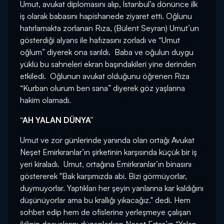
Umut, avukat diplomasını alıp, İstanbul’a dönünce ilk
iş olarak babasını hapishanede ziyaret etti. Oğlunu
hatırlamakta zorlanan Rıza, (Bülent Seyran) Umut’un
gösterdiği alyans ile hafızasını zorladı ve “Umut
oğlum” diyerek ona sarıldı. Baba ve oğulun duygu
yüklü bu sahneleri ekran başındakileri yine derinden
etkiledi. Oğlunun avukat olduğunu öğrenen Rıza
“Kurban olurum ben sana” diyerek göz yaşlarına
hakim olamadı.
“AH YALAN DÜNYA”
Umut ve zor günlerinde yanında olan ortağı Avukat
Neşet Emirkıranlar’ın şirketinin karşısında küçük bir iş
yeri kiraladı. Umut, ortağına Emirkıranlar’ın binasını
göstererek "Bak karşımızda abi. Bizi görmüyorlar,
duymuyorlar. Yaptıkları her şeyin yanlarına kar kaldığını
düşünüyorlar ama bu krallığı yıkacağız." dedi. Hem
sohbet edip hem de ofislerine yerleşmeye çalışan