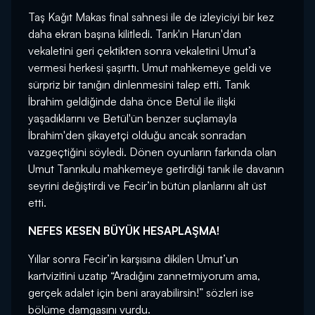
Taş Kağıt Makas final sahnesi ile de izleyiciyi bir kez
daha ekran başına kilitledi. Tarık'ın Harun'dan
vekaletini geri çektikten sonra vekaletini Umut’a
vermesi herkesi şaşırttı. Umut mahkemeye geldi ve
sürpriz bir tanığın dinlenmesini talep etti. Tanık
İbrahim geldiğinde daha önce Betül ile ilişki
yaşadıklarını ve Betül'ün benzer suçlamayla
İbrahim'den şikayetçi olduğu ancak sonradan
vazgeçtiğini söyledi. Dönen oyunların farkında olan
Umut Tanrıkulu mahkemeye getirdiği tanık ile davanın
seyrini değiştirdi ve Fecir’in bütün planlarını alt üst
etti.
NEFES KESEN BÜYÜK HESAPLAŞMA!
Yıllar sonra Fecir’in karşısına dikilen Umut’un
kartvizitini uzatıp “Aradığını zannetmiyorum ama,
gerçek adalet için beni arayabilirsin!” sözleri ise
bölüme damgasını vurdu.