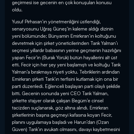
geçirmesi ise gecenin en çok konuşulan konusu
oldu.
Yusuf Pirhasan’ın yönetmenliğini üstlendiği,
senaryosunu Uğraş Güneş’in kaleme aldığı dizinin
yeni bölümünde; Bünyamin Emirkıran’ın koltuğunu
devretmek için şirket yöneticilerinden Tarık Yalman’ı
seçmesi yıllardır babasının yerine geçmenin hazırlığını
yapan Fecir’in (Burak Yörük) bütün hayallerini alt üst
etti. Fecir için her şey yeni başlamıştı ve koltuğu Tarık
Yalman’a bırakmaya niyeti yoktu. Tebriklerin ardından
Emirkıran şirketi Tarık’ın terfisini kutlamak için ona bir
parti düzenledi. Eğlenceli başlayan parti olaylı şekilde
bitti. Gecenin sonunda yeni CEO Tarık Yalman,
şirkette stajyer olarak çalışan Begüm’e cinsel
tacizden suçlanarak, göz altına alındı. Emirkıran
şirketlerinin başına geçmeyi kafasına koyan Fecir,
planını uygulamaya başladı ve Harun’dan (Ozan
Güven) Tarık’ın avukatı olmasını, davayı kaybetmesini