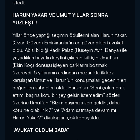
istedi.
HARUN YAKAR VE UMUT YILLAR SONRA
YÜZLEŞTİ!
Yıllar önce yaptığı seçimin ödüllerini alan Harun Yakar,
(Ozan Güven) Emirkıranlar’ın en güvendikleri avukat
oldu. Abisi bildiği Kadir Palaz (Hüseyin Avni Danyal) ile
yaşadıkları hayatın keyfini çıkaran ikili için Umut’un
(Ekin Koç) dönüşü işleyen çarklarını bozmak
üzereydi. 5 yıl aranın ardından mezarlıkta ilk kez
karşılaşan Umut ve Harun’un konuşmaları gecenin en
beğenilen sahneleri oldu. Harun’un “Seni çok merak
ettim, başına kötü bir şey gelsin istemedim” sözleri
üzerine Umut’un “Bizim başımıza sen geldin, daha
kötü ne olabilir ki?” ve “Adam satmaya devam mı
Harun Yakar?” diyalogları çok konuşuldu.
“AVUKAT OLDUM BABA”