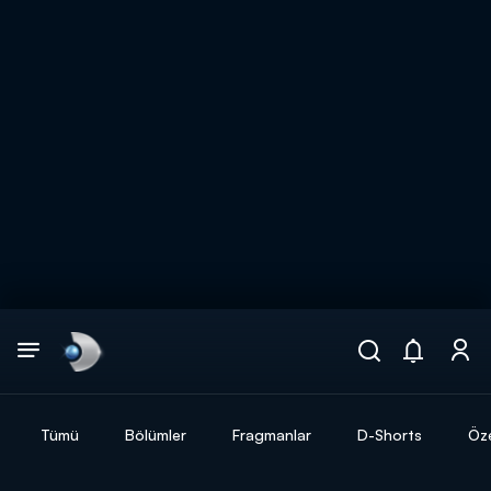
Arama
muhteşem ikili
ARAMA SONUÇLARI
Tümü
Bölümler
Fragmanlar
D-Shorts
Öze
DİĞER SONUÇLAR