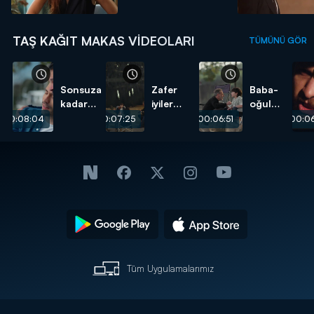
TAŞ KAĞIT MAKAS VIDEOLARI
TÜMÜNÜ GÖR
Sonsuza
Zafer
Baba-
kadar
iyiler
oğul
beraberiz
takımının!
yıllar
00:08:04
00:07:25
00:06:51
00:06
baba!
sonra
kavuştu!
Tüm Uygulamalarımız