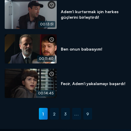
Adem'i kurtarmak için herkes
güçlerini birleştirdi!
00:13:51
Ben onun babasıyım!
00:11:40
Fecir, Adem'i yakalamayı başardı!
00:14:45
1
2
3
...
9