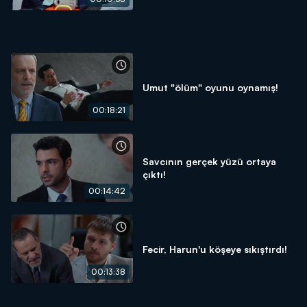
Umut "ölüm" oyunu oynamış!
00:18:21
Savcının gerçek yüzü ortaya
çıktı!
00:14:42
Fecir, Harun'u köşeye sıkıştırdı!
00:13:38