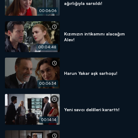
ağırlığıyla sarsıldı!
00:06:06
Kızımızın intikamını alacağım
Alev!
00:04:48
Harun Yakar aşk sarhoşu!
00:06:34
Yeni savcı delilleri kararttı!
00:14:14