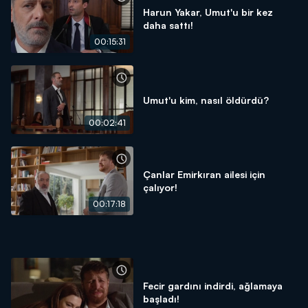
Harun Yakar, Umut'u bir kez
daha sattı!
00:15:31
Umut'u kim, nasıl öldürdü?
00:02:41
Çanlar Emirkıran ailesi için
çalıyor!
00:17:18
Fecir gardını indirdi, ağlamaya
başladı!