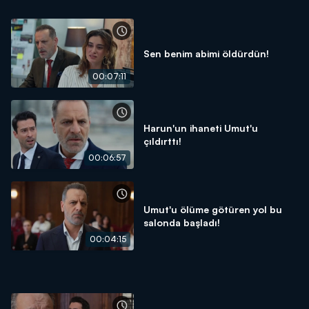
Sen benim abimi öldürdün!
00:07:11
Harun'un ihaneti Umut'u
çıldırttı!
00:06:57
Umut'u ölüme götüren yol bu
salonda başladı!
00:04:15