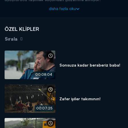
Taş Kağıt Makas yeni bölümleriyle her çarşamba 20.00'da
daha fazla oku
Kanal D'de!
ÖZEL KLİPLER
Sırala
Sonsuza kadar beraberiz baba!
00:08:04
Zafer iyiler takımının!
00:07:25