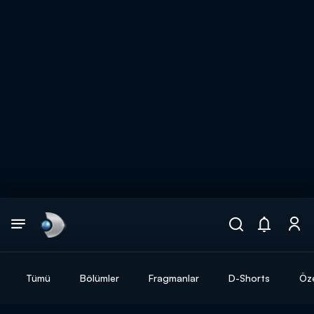
Arama
muhteşem ikili
ARAMA SONUÇLARI
Tümü
Bölümler
Fragmanlar
D-Shorts
Öze
DİĞER SONUÇLAR