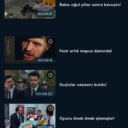
Baba-oğul yıllar sonra kavuştu!
00:06:51
Fecir artık mapus damında!
00:06:15
Suçlular cezasını buldu!
00:08:22
Oyunu ilmek ilmek işlemişler!
00:10:58