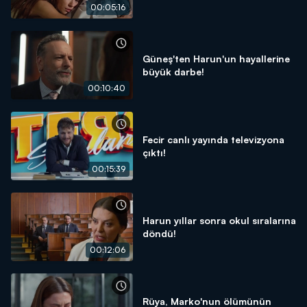
00:05:16
Güneş'ten Harun'un hayallerine
büyük darbe!
00:10:40
Fecir canlı yayında televizyona
çıktı!
00:15:39
Harun yıllar sonra okul sıralarına
döndü!
00:12:06
Rüya, Marko'nun ölümünün