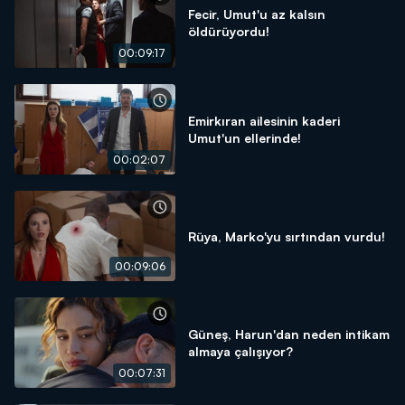
Fecir, Umut'u az kalsın
öldürüyordu!
00:09:17
Emirkıran ailesinin kaderi
Umut'un ellerinde!
00:02:07
Rüya, Marko'yu sırtından vurdu!
00:09:06
Güneş, Harun'dan neden intikam
almaya çalışıyor?
00:07:31