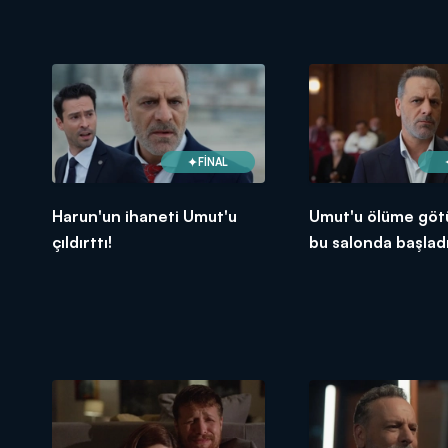
FİNAL
Harun'un ihaneti Umut'u
Umut'u ölüme göt
çıldırttı!
bu salonda başladı