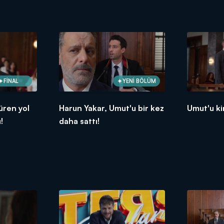
FİNAL
YENİ BÖLÜM
üren yol
Harun Yakar, Umut'u bir kez
Umut'u ki
!
daha sattı!