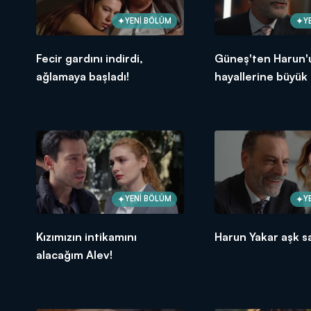
YENİ BÖLÜM
Y
Fecir gardını indirdi,
Güneş'ten Harun'
ağlamaya başladı!
hayallerine büyük
YENİ BÖLÜM
Y
Kızımızın intikamını
Harun Yakar aşk s
alacağım Alev!