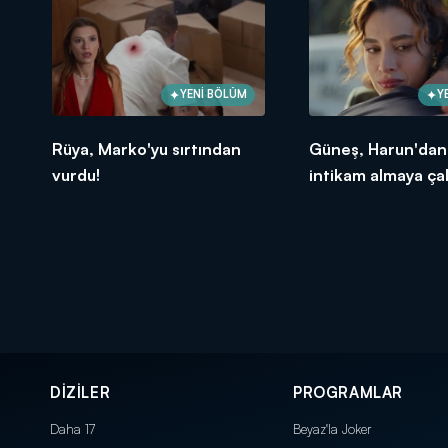
YENİ BÖLÜM
Y
Rüya, Marko'yu sırtından
Güneş, Harun'da
vurdu!
intikam almaya çal
DİZİLER
PROGRAMLAR
Daha 17
Beyaz'la Joker