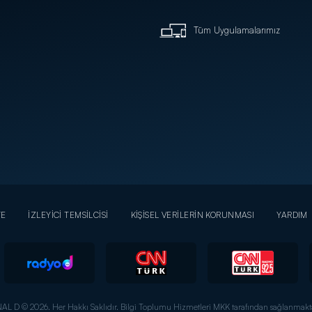
Tüm Uygulamalarımız
YE
İZLEYİCİ TEMSİLCİSİ
KİŞİSEL VERİLERİN KORUNMASI
YARDIM
AL D © 2026. Her Hakkı Saklıdır.
Bilgi Toplumu Hizmetleri MKK tarafından sağlanmakta