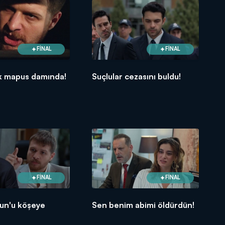
FİNAL
FİNAL
ık mapus damında!
Suçlular cezasını buldu!
FİNAL
FİNAL
run'u köşeye
Sen benim abimi öldürdün!