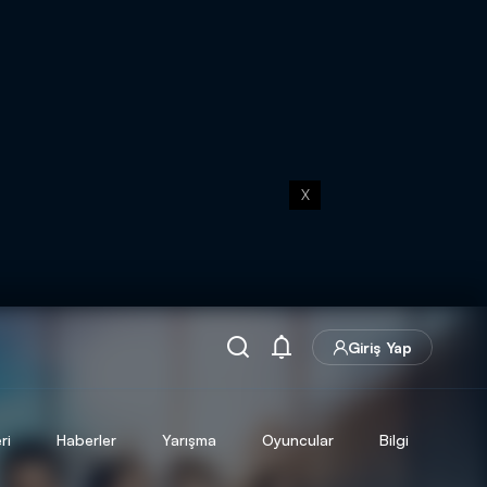
X
Giriş Yap
ri
Haberler
Yarışma
Oyuncular
Bilgi