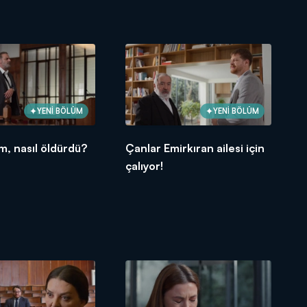
YENİ BÖLÜM
YENİ BÖLÜM
m, nasıl öldürdü?
Çanlar Emirkıran ailesi için
çalıyor!