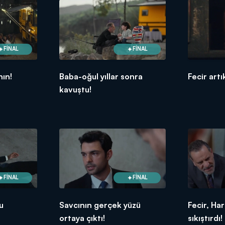
FİNAL
FİNAL
nın!
Baba-oğul yıllar sonra
Fecir art
kavuştu!
FİNAL
FİNAL
u
Savcının gerçek yüzü
Fecir, Ha
ortaya çıktı!
sıkıştırdı!