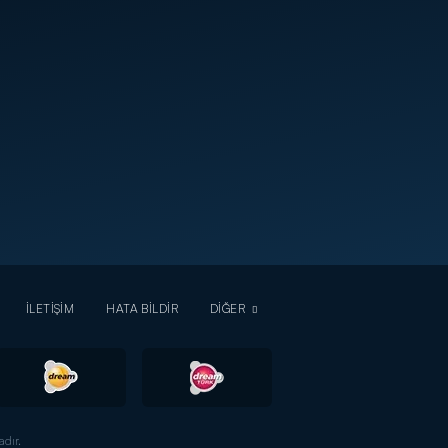
İLETİŞİM
HATA BİLDİR
DİĞER
dır.