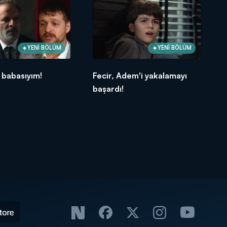
YENİ BÖLÜM
YENİ BÖLÜM
 babasıyım!
Fecir, Adem'i yakalamayı
başardı!