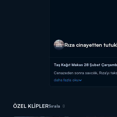
Rıza cinayetten tutuk
Taş Kağıt Makas 28 Şubat Çarşamba 
Cenazeden sonra savcılık, Rıza'yı tak
daha fazla oku
Taş Kağıt Makas yeni bölümleriyle 
ÖZEL KLİPLER
Sırala