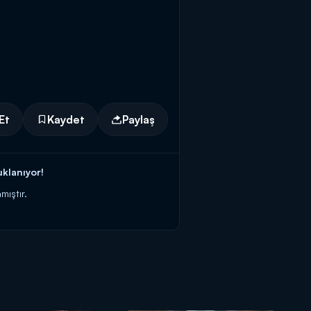
Et
Kaydet
Paylaş
klanıyor!
mıştır.