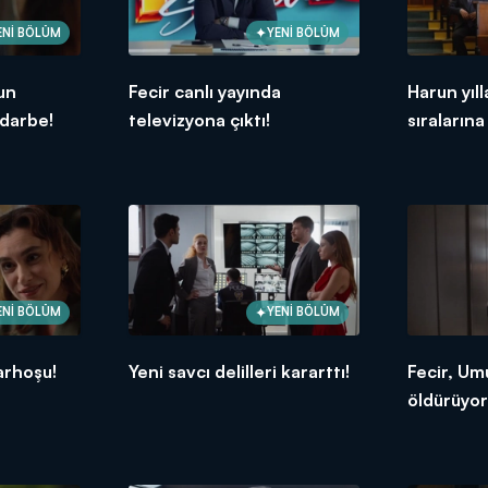
ENİ BÖLÜM
YENİ BÖLÜM
un
Fecir canlı yayında
Harun yıl
 darbe!
televizyona çıktı!
sıraların
ENİ BÖLÜM
YENİ BÖLÜM
arhoşu!
Yeni savcı delilleri kararttı!
Fecir, Umu
öldürüyor