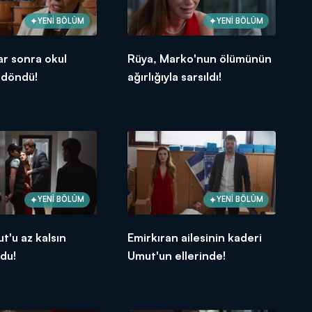
YENİ BÖLÜM
YENİ BÖLÜM
lar sonra okul
Rüya, Marko'nun ölümünün
a döndü!
ağırlığıyla sarsıldı!
YENİ BÖLÜM
YENİ BÖLÜM
t'u az kalsın
Emirkıran ailesinin kaderi
du!
Umut'un ellerinde!