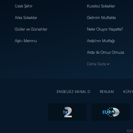
Uzak Şehir
Kuralsız Sokaklar
Arka Sokaklar
Gelinim Mutfakta
Güller ve Günahlar
Neler Oluyor Hayatta?
Aşk-ı Memnu
Arda'nın Mutfağı
Arda ile Omuz Omuza
Daha Fazla
ENGELSİZ KANAL D
REKLAM
KÜN
KAN