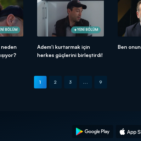
ENİ BÖLÜM
YENİ BÖLÜM
n neden
Adem'i kurtarmak için
Ben onun
ışıyor?
herkes güçlerini birleştirdi!
1
2
3
...
9