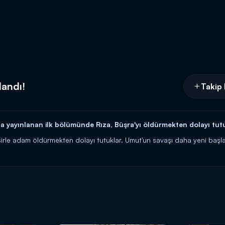
landı!
Takip 
yayınlanan ilk bölümünde Rıza, Büşra'yı öldürmekten dolayı tutu
sirle adam öldürmekten dolayı tutuklar. Umut'un savaşı daha yeni başla
her çarşamba 20.00'da Kanal D'de!