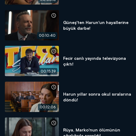
Güneş'ten Harun'un hayallerine
büyük darbe!
00:10:40
Fecir canlı yayında televizyona
çıktı!
00:15:39
Harun yıllar sonra okul sıralarına
döndü!
00:12:06
Rüya, Marko'nun ölümünün
ağırlığıyla sarsıldı!