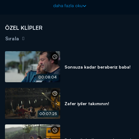
Taş Kağıt Makas yeni bölümleriyle her çarşamba 20.00'da
daha fazla oku
Kanal D'de!
ÖZEL KLİPLER
Sırala
Sonsuza kadar beraberiz baba!
00:08:04
Zafer iyiler takımının!
00:07:25