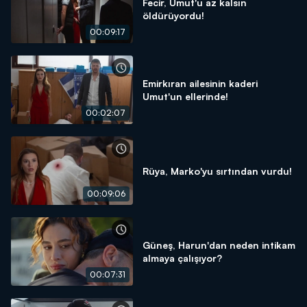
Fecir, Umut'u az kalsın
öldürüyordu!
00:09:17
Emirkıran ailesinin kaderi
Umut'un ellerinde!
00:02:07
Rüya, Marko'yu sırtından vurdu!
00:09:06
Güneş, Harun'dan neden intikam
almaya çalışıyor?
00:07:31