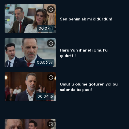
Sen benim abimi öldürdün!
00:07:11
Harun'un ihaneti Umut'u
çıldırttı!
00:06:57
Umut'u ölüme götüren yol bu
salonda başladı!
00:04:15