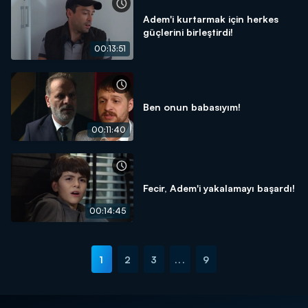
Adem'i kurtarmak için herkes
güçlerini birleştirdi!
00:13:51
Ben onun babasıyım!
00:11:40
Fecir, Adem'i yakalamayı başardı!
00:14:45
1
2
3
...
9