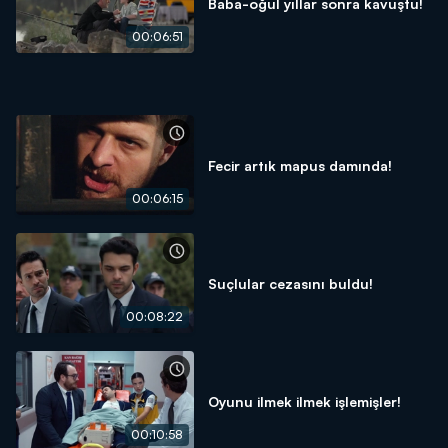
Baba-oğul yıllar sonra kavuştu!
00:06:51
Fecir artık mapus damında!
00:06:15
Suçlular cezasını buldu!
00:08:22
Oyunu ilmek ilmek işlemişler!
00:10:58