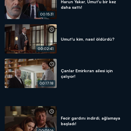
Harun Yakar, Umut'u bir kez
daha sattı!
00:15:31
Umut'u kim, nasıl öldürdü?
00:02:41
Çanlar Emirkıran ailesi için
çalıyor!
00:17:18
Fecir gardını indirdi, ağlamaya
başladı!
00:05:16