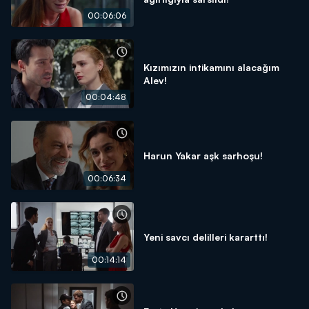
00:06:06
Kızımızın intikamını alacağım
Alev!
00:04:48
Harun Yakar aşk sarhoşu!
00:06:34
Yeni savcı delilleri kararttı!
00:14:14