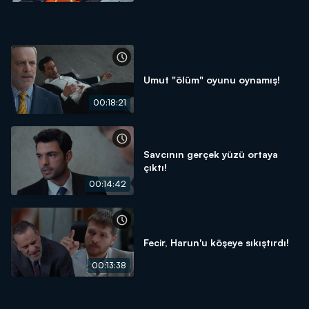
Umut "ölüm" oyunu oynamış!
00:18:21
Savcının gerçek yüzü ortaya
çıktı!
00:14:42
Fecir, Harun'u köşeye sıkıştırdı!
00:13:38