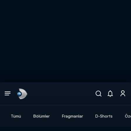
Arama
muhteşem ikili
ARAMA SONUÇLARI
Tümü
Bölümler
Fragmanlar
D-Shorts
Öze
DİĞER SONUÇLAR