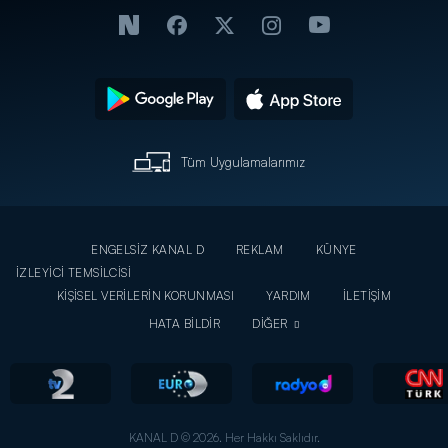
Tüm Uygulamalarımız
ENGELSİZ KANAL D
REKLAM
KÜNYE
İZLEYİCİ TEMSİLCİSİ
KİŞİSEL VERİLERİN KORUNMASI
YARDIM
İLETİŞİM
HATA BİLDİR
DİĞER
KANAL D © 2026. Her Hakkı Saklıdır.