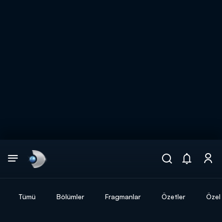
Arama
muhteşem ikili
ARAMA SONUÇLARI
Tümü
Bölümler
Fragmanlar
Özetler
Özel 
DİĞER SONUÇLAR