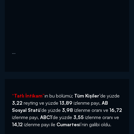
...
“Tatlı İntikam”
ın bu bölümü;
Tüm Kişiler
’de yüzde
3,22
reyting ve yüzde
13,89
izlenme payı,
AB
Sosyal Statü
'de yüzde
3,98
izlenme oranı ve
16,72
izlenme payı,
ABC1
’de yüzde
3,55
izlenme oranı ve
14,12
izlenme payı ile
Cumartesi
’nin galibi oldu.