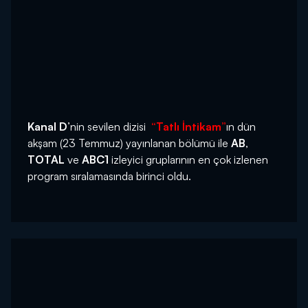
Kanal D
’nin sevilen dizisi
“Tatlı İntikam”
ın dün
akşam (23 Temmuz) yayınlanan bölümü ile
AB
,
TOTAL
ve
ABC1
izleyici gruplarının en çok izlenen
program sıralamasında birinci oldu.