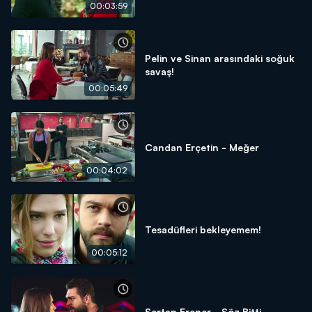
00:03:59
Pelin ve Sinan arasındaki soğuk
savaş!
00:05:49
Candan Erçetin - Meğer
00:04:02
Tesadüfleri bekleyemem!
00:05:12
Sertap Erener - Söz Bitti