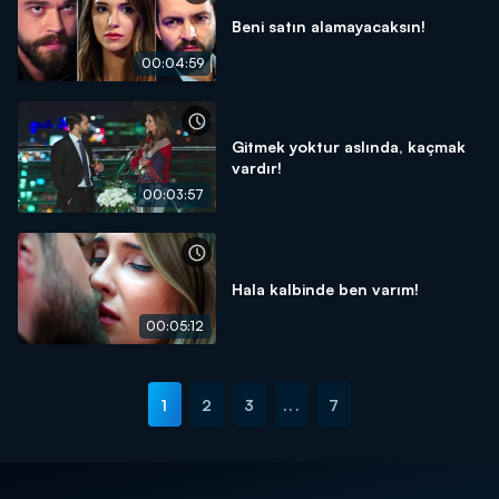
Beni satın alamayacaksın!
00:04:59
Gitmek yoktur aslında, kaçmak
vardır!
00:03:57
Hala kalbinde ben varım!
00:05:12
1
2
3
...
7