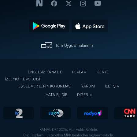
Tüm Uygulamalarımız
ENGELSİZ KANAL D
REKLAM
KÜNYE
İZLEYİCİ TEMSİLCİSİ
KİŞİSEL VERİLERİN KORUNMASI
YARDIM
İLETİŞİM
HATA BİLDİR
DİĞER
KANAL D © 2026. Her Hakkı Saklıdır.
Bilgi Toplumu Hizmetleri MKK tarafından sağlanmaktadır.