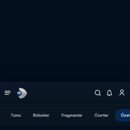
Arama
muhteşem ikili
ARAMA SONUÇLARI
Tümü
Bölümler
Fragmanlar
Özetler
Özel
DİĞER SONUÇLAR