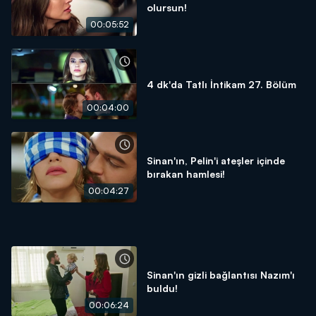
olursun!
00:05:52
4 dk'da Tatlı İntikam 27. Bölüm
00:04:00
Sinan'ın, Pelin'i ateşler içinde
bırakan hamlesi!
00:04:27
Sinan'ın gizli bağlantısı Nazım'ı
buldu!
00:06:24