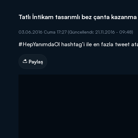
Tatlı İntikam tasarımlı bez çanta kazanma
03.06.2016 Cuma 17:27
(Güncellendi: 21.11.2016 - 09:48)
#HepYanımdaOl hashtag’i ile en fazla tweet atan
DİĞER SONUÇLAR
Paylaş