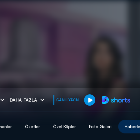
muhteşem ikili
DAHA FAZLA
CANLI YAYIN
I
manlar
Özetler
Özel Klipler
Foto Galeri
Haberle