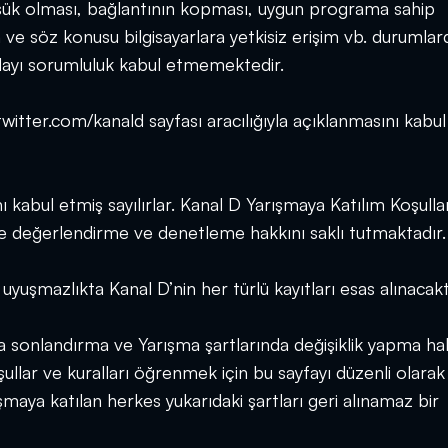
düşük olması, bağlantının kopması, uygun programa sahip
ve söz konusu bilgisayarlara yetkisiz erişim vb. durumla
layı sorumluluk kabul etmemektedir.
twitter.com/kanald sayfası aracılığıyla açıklanmasını kabul
nı kabul etmiş sayılırlar. Kanal D Yarışmaya Katılım Koşulla
lde değerlendirme ve denetleme hakkını saklı tutmaktadır.
yuşmazlıkta Kanal D’nin her türlü kayıtları esas alınacakt
a sonlandırma ve Yarışma şartlarında değişiklik yapma ha
ullar ve kuralları öğrenmek için bu sayfayı düzenli olarak
şmaya katılan herkes yukarıdaki şartları geri alınamaz bir