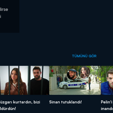
lirse
i
TÜMÜNÜ GÖR
üzgarı kurtardın, bizi
Sinan tutuklandı!
Pelin'
ldürdün!
inand