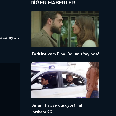
DIĞER HABERLER
kazanıyor.
Tatlı İntikam Final Bölümü Yayında!
Sinan, hapse düşüyor! Tatlı
İntikam 29...