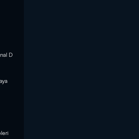
anal D
maya
leri