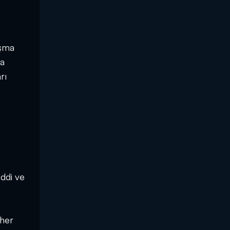
ışma
ia
rı
ddi ve
 her