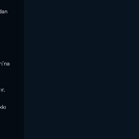
rdan
rı’na
ır.
kkı