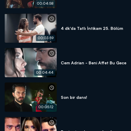
00:04:58
4 dk'da Tatlı İntikam 25. Bölüm
00:03:59
Cem Adrian - Beni Affet Bu Gece
00:04:44
Son bir dans!
00:05:12