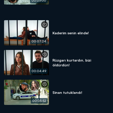
00:03:00
Kaderim senin elinde!
00:07:24
Rüzgarı kurtardın, bizi
öldürdün!
00:04:49
Sinan tutuklandı!
00:05:52