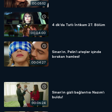
00:05:52
4 dk'da Tatlı İntikam 27. Bölüm
00:04:00
Sinan'ın, Pelin'i ateşler içinde
bırakan hamlesi!
00:04:27
Sinan'ın gizli bağlantısı Nazım'ı
buldu!
00:06:24