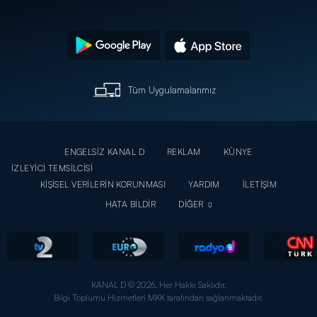
Tüm Uygulamalarımız
ENGELSİZ KANAL D
REKLAM
KÜNYE
İZLEYİCİ TEMSİLCİSİ
KİŞİSEL VERİLERİN KORUNMASI
YARDIM
İLETİŞİM
HATA BİLDİR
DİĞER
KANAL D © 2026. Her Hakkı Saklıdır.
Bilgi Toplumu Hizmetleri MKK tarafından sağlanmaktadır.