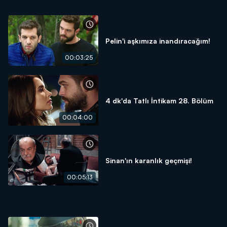
Pelin'i aşkımıza inandıracağım!
00:03:25
4 dk'da Tatlı İntikam 28. Bölüm
00:04:00
Sinan'ın karanlık geçmişi!
00:05:13