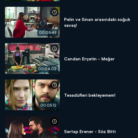
Pelin ve Sinan arasındaki soğuk
savaş!
00:05:49
Candan Erçetin - Meğer
00:04:02
Tesadüfleri bekleyemem!
00:05:12
Sertap Erener - Söz Bitti