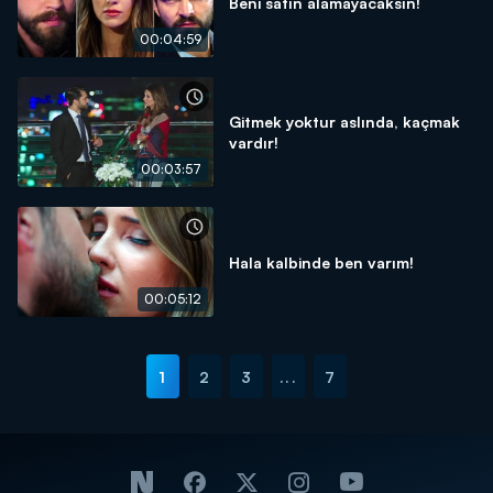
Beni satın alamayacaksın!
00:04:59
Gitmek yoktur aslında, kaçmak
vardır!
00:03:57
Hala kalbinde ben varım!
00:05:12
1
2
3
...
7