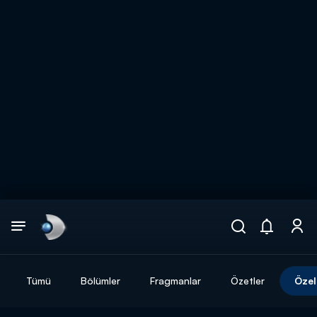
Arama
muhteşem ikili
ARAMA SONUÇLARI
Tümü
Bölümler
Fragmanlar
Özetler
Özel
DİĞER SONUÇLAR