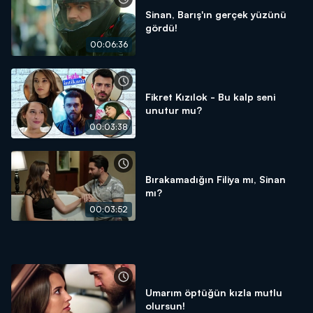
Sinan, Barış'ın gerçek yüzünü
gördü!
00:06:36
Fikret Kızılok - Bu kalp seni
unutur mu?
00:03:38
Bırakamadığın Filiya mı, Sinan
mı?
00:03:52
Umarım öptüğün kızla mutlu
olursun!