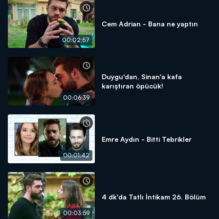
Cem Adrian - Bana ne yaptın
00:02:57
Duygu'dan, Sinan'a kafa
karıştıran öpücük!
00:06:39
Emre Aydın - Bitti Tebrikler
00:01:42
4 dk'da Tatlı İntikam 26. Bölüm
00:03:59