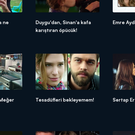
a ne
Duygu'dan, Sinan'a kafa
Emre Aydı
karıştıran öpücük!
 Meğer
Tesadüfleri bekleyemem!
Sertap Er