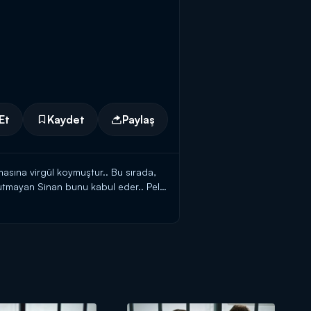
Et
Kaydet
Paylaş
lamasına virgül koymuştur.. Bu sırada,
nutmayan Sinan bunu kabul eder.. Pelin