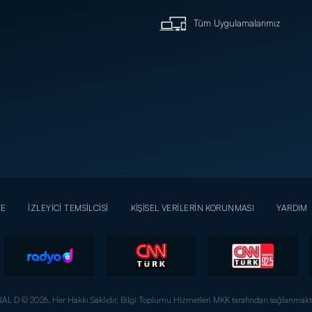
Tüm Uygulamalarımız
YE
İZLEYİCİ TEMSİLCİSİ
KİŞİSEL VERİLERİN KORUNMASI
YARDIM
AL D © 2026. Her Hakkı Saklıdır.
Bilgi Toplumu Hizmetleri MKK tarafından sağlanmakta