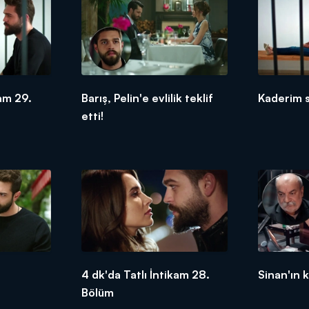
kam 29.
Barış, Pelin'e evlilik teklif
Kaderim s
etti!
4 dk'da Tatlı İntikam 28.
Sinan'ın 
Bölüm