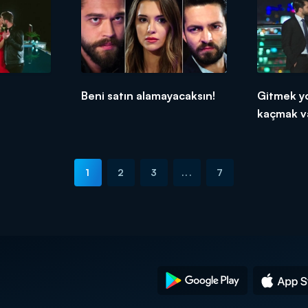
Beni satın alamayacaksın!
Gitmek yo
kaçmak va
1
2
3
...
7