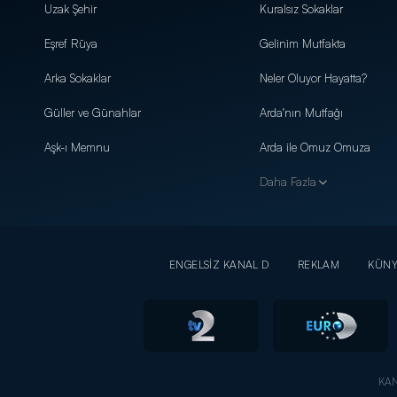
Uzak Şehir
Kuralsız Sokaklar
Eşref Rüya
Gelinim Mutfakta
Arka Sokaklar
Neler Oluyor Hayatta?
Güller ve Günahlar
Arda'nın Mutfağı
Aşk-ı Memnu
Arda ile Omuz Omuza
Daha Fazla
ENGELSİZ KANAL D
REKLAM
KÜN
KAN