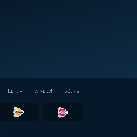
İLETİŞİM
HATA BİLDİR
DİĞER
dır.