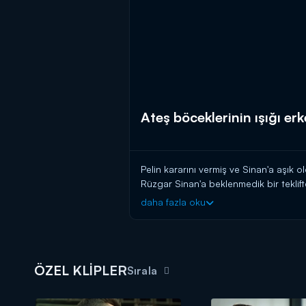
Ateş böceklerinin ışığı er
Pelin kararını vermiş ve Sinan'a aşık ol
Rüzgar Sinan'a beklenmedik bir teklif
onları sarılmış görür ve içini bir burukl
daha fazla oku
ÖZEL KLİPLER
Sırala