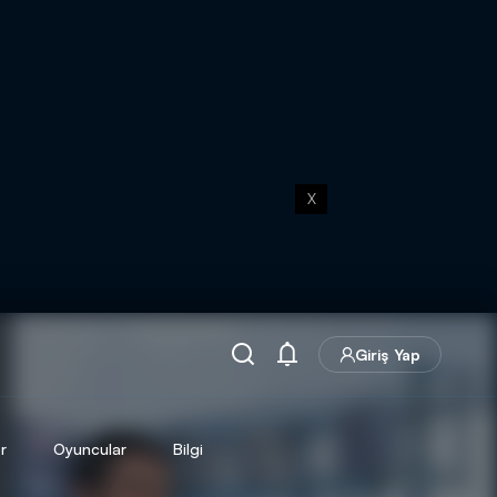
X
Giriş Yap
r
Oyuncular
Bilgi