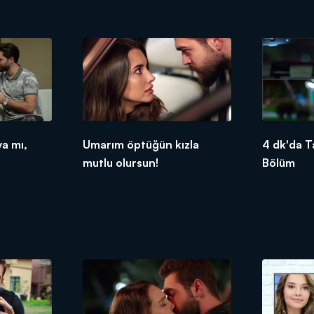
ya mı,
Umarım öptüğün kızla
4 dk'da Ta
mutlu olursun!
Bölüm