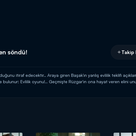
ken söndü!
Takip 
duğunu itiraf edecektir.. Araya giren Başak'ın yanlış evlilik teklifi açık
te bulunur: Evlilik oyunu!.. Geçmişte Rüzgar'ın ona hayat veren elini u
uk kaplar..